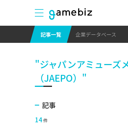
記事一覧
企業データベース
"ジャパンアミューズ
（JAEPO）"
記事
14
件