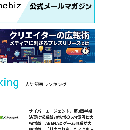
king
人気記事ランキング
サイバーエージェント、第3四半期
決算は営業益38％増の674億円と大
幅増益 ABEMAとゲーム事業が大
幅増益 「社内で想定したよりも良