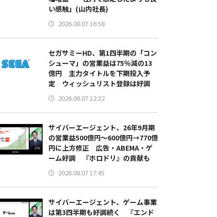
い感触」(山内社長)
2026.08.07 16:58
セガサミーHD、第1四半期の「コン
シューマ」の営業益は75％減の13
億円 主力タイトルを下期投入予
定 ウィッシュリスト登録は好調
2026.08.07 12:32
サイバーエージェント、26年9月期
の営業益500億円～600億円→770億
円に上方修正 広告・ABEMA・ゲ
ーム好調 『ホロドリ』の貢献も
2026.08.07 17:45
サイバーエージェント、ゲーム事業
は第3四半期も好調続く 『エンド