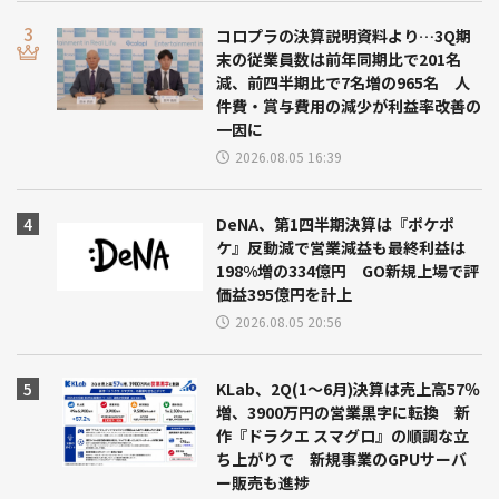
コロプラの決算説明資料より…3Q期
末の従業員数は前年同期比で201名
減、前四半期比で7名増の965名 人
件費・賞与費用の減少が利益率改善の
一因に
2026.08.05 16:39
DeNA、第1四半期決算は『ポケポ
ケ』反動減で営業減益も最終利益は
198%増の334億円 GO新規上場で評
価益395億円を計上
2026.08.05 20:56
KLab、2Q(1～6月)決算は売上高57％
増、3900万円の営業黒字に転換 新
作『ドラクエ スマグロ』の順調な立
ち上がりで 新規事業のGPUサーバ
ー販売も進捗