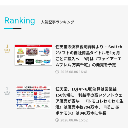
Ranking
人気記事ランキング
任天堂の決算説明資料より… Switch
2ソフトの自社商品タイトルを1ヵ月
ごとに投入へ 9月は『ファイアーエ
ムブレム 万紫千紅』の発売を予定
2026.08.06 16:41
任天堂、1Q(4～6月)決算は営業益
150％増に 利益率の高いソフトウェ
ア販売が寄与 『トモコレわくわく生
活』は販売本数794万本、『ぽこ あ
ポケモン』は946万本に伸長
2026.08.06 15:52