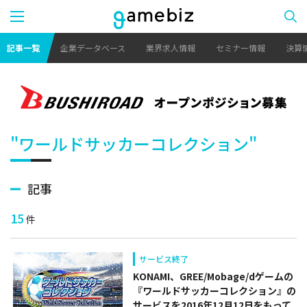
記事一覧
企業データベース
業界求人情報
セミナー情報
決算
"ワールドサッカーコレクション"
記事
15
件
サービス終了
KONAMI、GREE/Mobage/dゲームの
『ワールドサッカーコレクション』の
サービスを2016年12月12日をもって