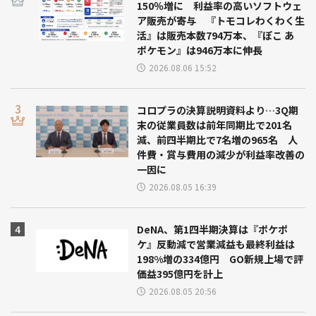
150％増に 利益率の高いソフトウェ
ア販売が寄与 『トモコレわくわく生
活』は販売本数794万本、『ぽこ あ
ポケモン』は946万本に伸長
2026.08.06 15:52
コロプラの決算説明資料より…3Q期
末の従業員数は前年同期比で201名
減、前四半期比で7名増の965名 人
件費・賞与費用の減少が利益率改善の
一因に
2026.08.05 16:39
DeNA、第1四半期決算は『ポケポ
ケ』反動減で営業減益も最終利益は
198%増の334億円 GO新規上場で評
価益395億円を計上
2026.08.05 20:56