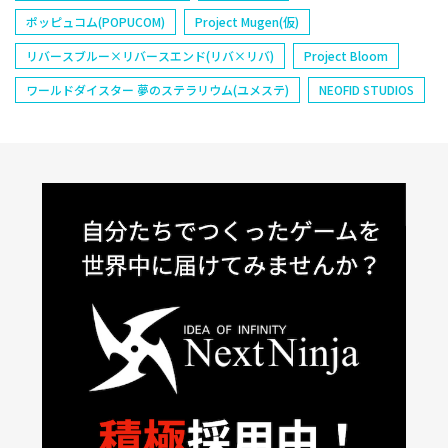
ポッピュコム(POPUCOM)
Project Mugen(仮)
リバースブルー×リバースエンド(リバ×リバ)
Project Bloom
ワールドダイスター 夢のステラリウム(ユメステ)
NEOFID STUDIOS