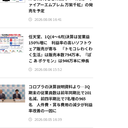
ァイアーエムブレム 万紫千紅』の発
売を予定
2026.08.06 16:41
任天堂、1Q(4～6月)決算は営業益
150％増に 利益率の高いソフトウ
ェア販売が寄与 『トモコレわくわ
く生活』は販売本数794万本、『ぽ
こ あ ポケモン』は946万本に伸長
2026.08.06 15:52
コロプラの決算説明資料より…3Q
期末の従業員数は前年同期比で201
名減、前四半期比で7名増の965
名 人件費・賞与費用の減少が利益
率改善の一因に
2026.08.05 16:39