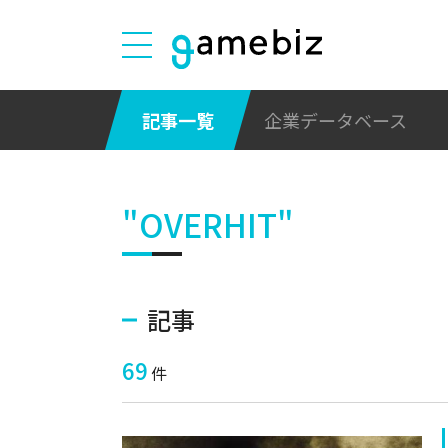
記事一覧
企業データベース
"OVERHIT"
記事
69
件