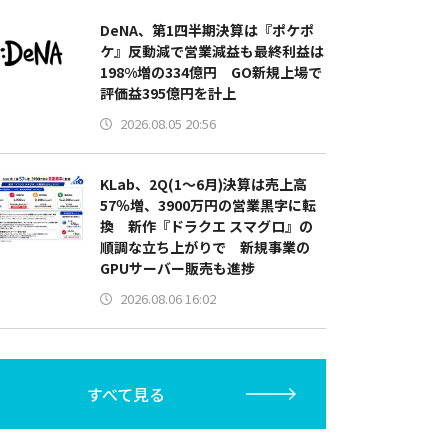
DeNA、第1四半期決算は『ポケポ
ケ』反動減で営業減益も最終利益は
198%増の334億円 GO新規上場で
評価益395億円を計上
2026.08.05 20:56
KLab、2Q(1～6月)決算は売上高
57％増、3900万円の営業黒字に転
換 新作『ドラクエ スマグロ』の
順調な立ち上がりで 新規事業の
GPUサーバー販売も進捗
2026.08.06 16:02
すべて見る