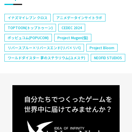
イナズマイレブン クロス
アニメデータインサイトラボ
TOPTOON(トップトゥーン)
CEDEC 2024
ポッピュコム(POPUCOM)
Project Mugen(仮)
リバースブルー×リバースエンド(リバ×リバ)
Project Bloom
ワールドダイスター 夢のステラリウム(ユメステ)
NEOFID STUDIOS