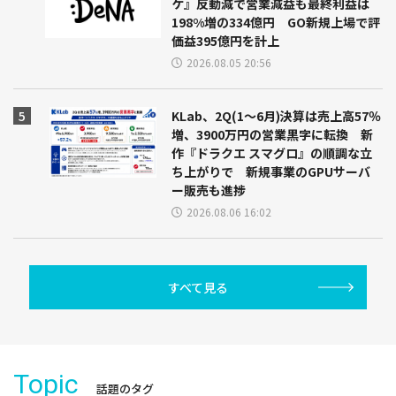
ケ』反動減で営業減益も最終利益は
198%増の334億円 GO新規上場で評
価益395億円を計上
2026.08.05 20:56
KLab、2Q(1～6月)決算は売上高57％
増、3900万円の営業黒字に転換 新
作『ドラクエ スマグロ』の順調な立
ち上がりで 新規事業のGPUサーバ
ー販売も進捗
2026.08.06 16:02
すべて見る
Topic
話題のタグ