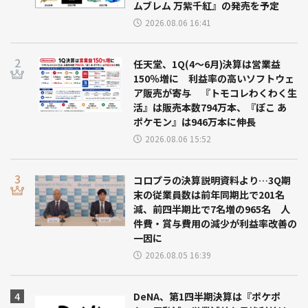
ムブレム 万紫千紅』の発売を予定
2026.08.06 16:41
任天堂、1Q(4～6月)決算は営業益
150％増に 利益率の高いソフトウェ
ア販売が寄与 『トモコレわくわく生
活』は販売本数794万本、『ぽこ あ
ポケモン』は946万本に伸長
2026.08.06 15:52
コロプラの決算説明資料より…3Q期
末の従業員数は前年同期比で201名
減、前四半期比で7名増の965名 人
件費・賞与費用の減少が利益率改善の
一因に
2026.08.05 16:39
DeNA、第1四半期決算は『ポケポ