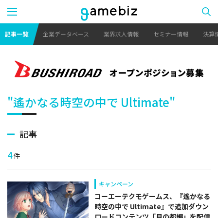
記事一覧
企業データベース
業界求人情報
セミナー情報
決算
"遙かなる時空の中で Ultimate"
記事
4
件
キャンペーン
コーエーテクモゲームス、『遙かなる
時空の中で Ultimate』で追加ダウン
ロードコンテンツ「月の都編」を配信