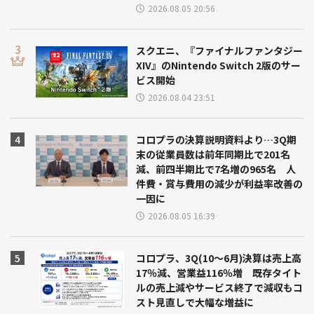
2026.08.05 20:56
スクエニ、『ファイナルファンタジー
XIV』のNintendo Switch 2版のサー
ビス開始
2026.08.04 23:51
コロプラの決算説明資料より…3Q期
末の従業員数は前年同期比で201名
減、前四半期比で7名増の965名 人
件費・賞与費用の減少が利益率改善の
一因に
2026.08.05 16:39
コロプラ、3Q(10～6月)決算は売上高
17％減、営業益116％増 既存タイト
ルの売上減やサービス終了で減収もコ
スト見直しで大幅な増益に