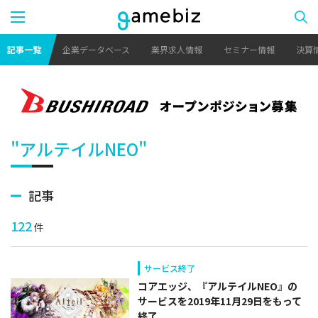
記事一覧
企業データベース
業界求人情報
セミナー情報
決算
"アルテイルNEO"
記事
122
件
サービス終了
コアエッジ、『アルテイルNEO』の
サービスを2019年11月29日をもって
終了