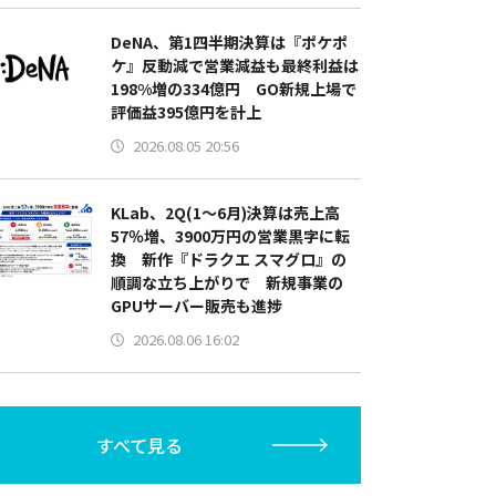
DeNA、第1四半期決算は『ポケポ
ケ』反動減で営業減益も最終利益は
198%増の334億円 GO新規上場で
評価益395億円を計上
2026.08.05 20:56
KLab、2Q(1～6月)決算は売上高
57％増、3900万円の営業黒字に転
換 新作『ドラクエ スマグロ』の
順調な立ち上がりで 新規事業の
GPUサーバー販売も進捗
2026.08.06 16:02
すべて見る