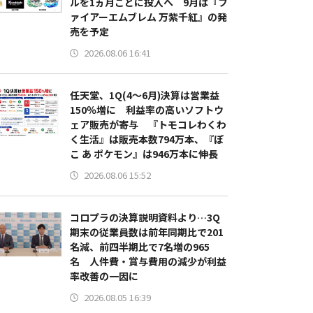
ルを1ヵ月ごとに投入へ 9月は『フ
ァイアーエムブレム 万紫千紅』の発
売を予定
2026.08.06 16:41
任天堂、1Q(4～6月)決算は営業益
150％増に 利益率の高いソフトウ
ェア販売が寄与 『トモコレわくわ
く生活』は販売本数794万本、『ぽ
こ あ ポケモン』は946万本に伸長
2026.08.06 15:52
コロプラの決算説明資料より…3Q
期末の従業員数は前年同期比で201
名減、前四半期比で7名増の965
名 人件費・賞与費用の減少が利益
率改善の一因に
2026.08.05 16:39