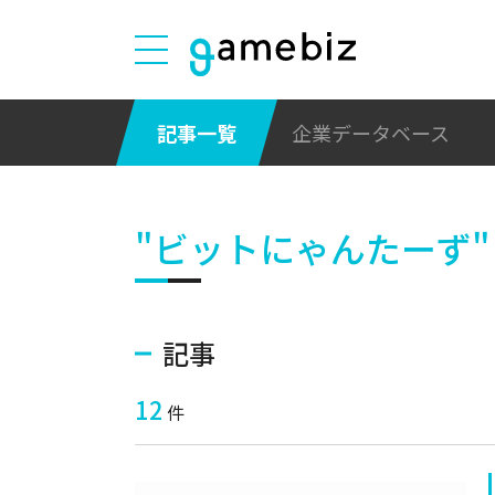
記事一覧
企業データベース
"ビットにゃんたーず"
記事
12
件