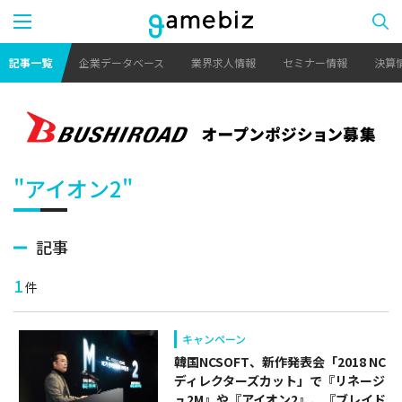
記事一覧
企業データベース
業界求人情報
セミナー情報
決算
"アイオン2"
記事
1
件
キャンペーン
韓国NCSOFT、新作発表会「2018 NC
ディレクターズカット」で『リネージ
ュ2M』や『アイオン2』、『ブレイド