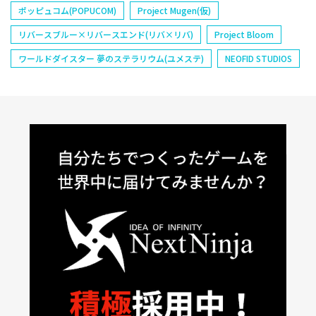
ポッピュコム(POPUCOM)
Project Mugen(仮)
リバースブルー×リバースエンド(リバ×リバ)
Project Bloom
ワールドダイスター 夢のステラリウム(ユメステ)
NEOFID STUDIOS