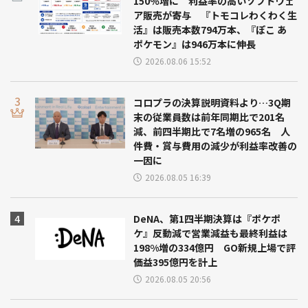
150％増に 利益率の高いソフトウェ
ア販売が寄与 『トモコレわくわく生
活』は販売本数794万本、『ぽこ あ
ポケモン』は946万本に伸長
2026.08.06 15:52
コロプラの決算説明資料より…3Q期
末の従業員数は前年同期比で201名
減、前四半期比で7名増の965名 人
件費・賞与費用の減少が利益率改善の
一因に
2026.08.05 16:39
DeNA、第1四半期決算は『ポケポ
ケ』反動減で営業減益も最終利益は
198%増の334億円 GO新規上場で評
価益395億円を計上
2026.08.05 20:56