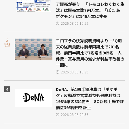
ア販売が寄与 『トモコレわくわく生
活』は販売本数794万本、『ぽこ あ
ポケモン』は946万本に伸長
2026.08.06 15:52
コロプラの決算説明資料より…3Q期
末の従業員数は前年同期比で201名
減、前四半期比で7名増の965名 人
件費・賞与費用の減少が利益率改善の
一因に
2026.08.05 16:39
DeNA、第1四半期決算は『ポケポ
ケ』反動減で営業減益も最終利益は
198%増の334億円 GO新規上場で評
価益395億円を計上
2026.08.05 20:56