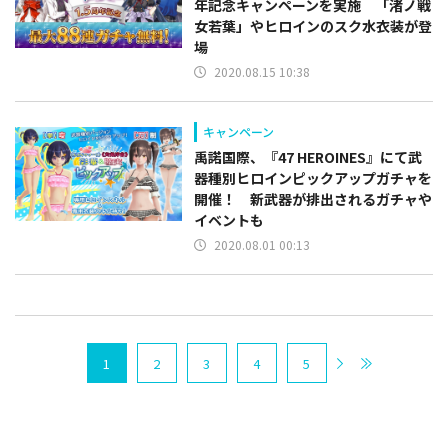
年記念キャンペーンを実施 「渚ノ戦
女若葉」やヒロインのスク水衣装が登
場
2020.08.15 10:38
キャンペーン
禹諾国際、『47 HEROINES』にて武
器種別ヒロインピックアップガチャを
開催！ 新武器が排出されるガチャや
イベントも
2020.08.01 00:13
1
2
3
4
5