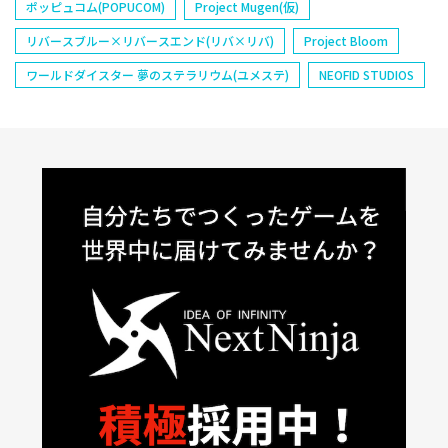
ポッピュコム(POPUCOM)
Project Mugen(仮)
リバースブルー×リバースエンド(リバ×リバ)
Project Bloom
ワールドダイスター 夢のステラリウム(ユメステ)
NEOFID STUDIOS