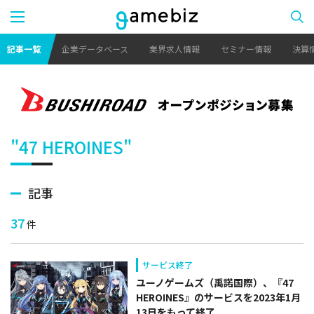
記事一覧
企業データベース
業界求人情報
セミナー情報
決算
"47 HEROINES"
記事
37
件
サービス終了
ユーノゲームズ（禹諾国際）、『47
HEROINES』のサービスを2023年1⽉
13⽇をもって終了