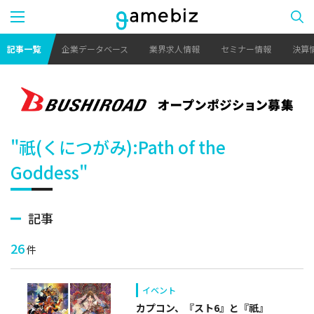
記事一覧
企業データベース
業界求人情報
セミナー情報
決算
"祇(くにつがみ):Path of the
Goddess"
記事
26
件
イベント
カプコン、『スト6』と『祇』