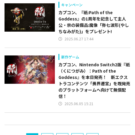
キャンペーン
カプコン、『祇:Path of the
Goddess』の1周年を記念して主人
公・宗の装備品:魔像「弥七波形(やし
ちなみがた)」をプレゼント!
2025.06.27 17:44
新作ゲーム
カプコン、Nintendo Switch2版『祇
（くにつがみ）：Path of the
Goddess』を本日発売！ 新エクス
トラコンテンツ「畏界遷宮」を既発売
のプラットフォームへ向けて無償配
信！
2025.06.05 15:21