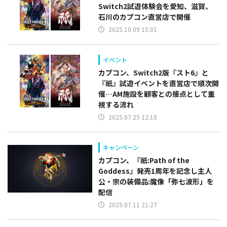
Switch2試遊体験会を愛知、滋賀、
石川のカプコン直営店で開催
2025.10.09 15:01
イベント
カプコン、Switch2版『スト6』と
『祇』試遊イベントを直営店で順次開
催…AM施設を顧客との接点として重
視する流れ
2025.07.25 12:18
キャンペーン
カプコン、『祇:Path of the
Goddess』発売1周年を記念し主人
公・宗の装備品:魔像「弥七波形」を
配信
2025.07.11 21:27