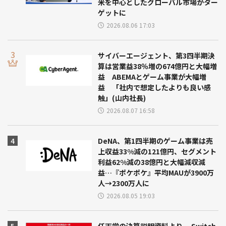
米を中心としたグローバル市場がター
ゲットに
2026.08.06 17:03
サイバーエージェント、第3四半期決
算は営業益38％増の674億円と大幅増
益 ABEMAとゲーム事業が大幅増
益 「社内で想定したよりも良い感
触」(山内社長)
2026.08.07 16:58
DeNA、第1四半期のゲーム事業は売
上収益33%減の121億円、セグメント
利益62%減の38億円と大幅減収減
益…『ポケポケ』平均MAUが3900万
人→2300万人に
2026.08.05 19:03
任天堂の決算説明資料より… Switch