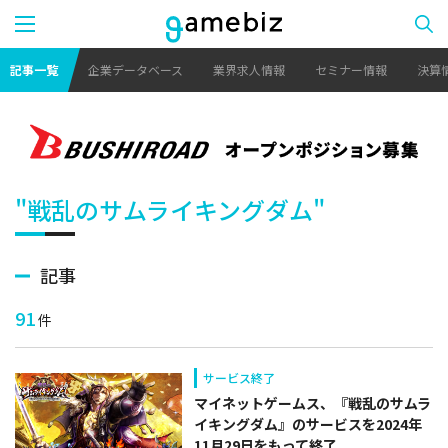
記事一覧
企業データベース
業界求人情報
セミナー情報
決算
"戦乱のサムライキングダム"
記事
91
件
サービス終了
マイネットゲームス、『戦乱のサムラ
イキングダム』のサービスを2024年
11月29日をもって終了