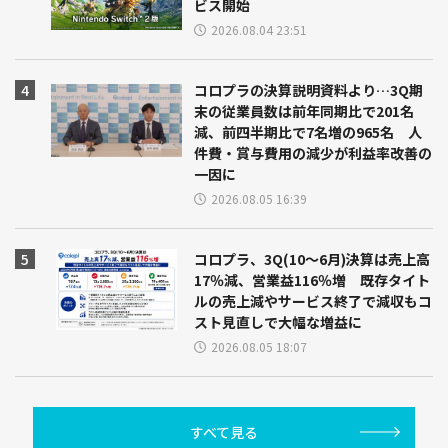
ビス開始
2026.08.04 23:51
コロプラの決算説明資料より…3Q期
末の従業員数は前年同期比で201名
減、前四半期比で7名増の965名 人
件費・賞与費用の減少が利益率改善の
一因に
2026.08.05 16:39
コロプラ、3Q(10～6月)決算は売上高
17％減、営業益116％増 既存タイト
ルの売上減やサービス終了で減収もコ
スト見直しで大幅な増益に
2026.08.05 18:07
すべて見る