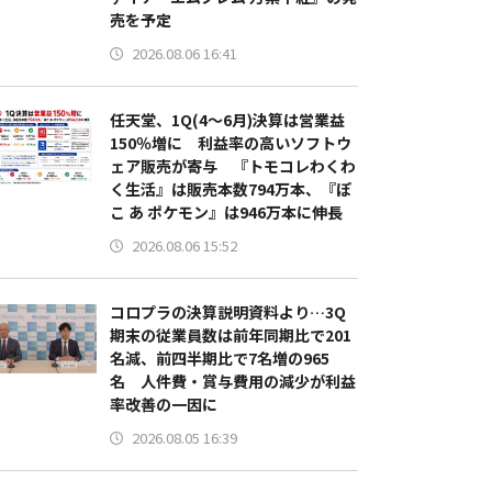
売を予定
2026.08.06 16:41
任天堂、1Q(4～6月)決算は営業益
150％増に 利益率の高いソフトウ
ェア販売が寄与 『トモコレわくわ
く生活』は販売本数794万本、『ぽ
こ あ ポケモン』は946万本に伸長
2026.08.06 15:52
コロプラの決算説明資料より…3Q
期末の従業員数は前年同期比で201
名減、前四半期比で7名増の965
名 人件費・賞与費用の減少が利益
率改善の一因に
2026.08.05 16:39