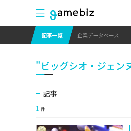
記事一覧
企業データベース
"ビッグシオ・ジェンヌ-
記事
1
件