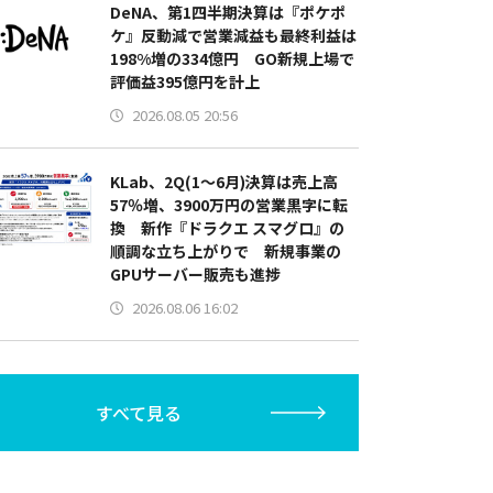
DeNA、第1四半期決算は『ポケポ
ケ』反動減で営業減益も最終利益は
198%増の334億円 GO新規上場で
評価益395億円を計上
2026.08.05 20:56
KLab、2Q(1～6月)決算は売上高
57％増、3900万円の営業黒字に転
換 新作『ドラクエ スマグロ』の
順調な立ち上がりで 新規事業の
GPUサーバー販売も進捗
2026.08.06 16:02
すべて見る