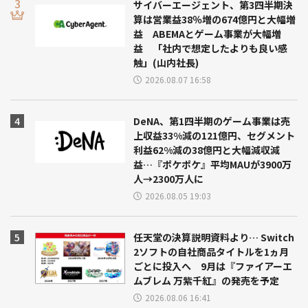
サイバーエージェント、第3四半期決
算は営業益38％増の674億円と大幅増
益 ABEMAとゲーム事業が大幅増
益 「社内で想定したよりも良い感
触」(山内社長)
2026.08.07 16:58
DeNA、第1四半期のゲーム事業は売
上収益33%減の121億円、セグメント
利益62%減の38億円と大幅減収減
益…『ポケポケ』平均MAUが3900万
人→2300万人に
2026.08.05 19:03
任天堂の決算説明資料より… Switch
2ソフトの自社商品タイトルを1ヵ月
ごとに投入へ 9月は『ファイアーエ
ムブレム 万紫千紅』の発売を予定
2026.08.06 16:41