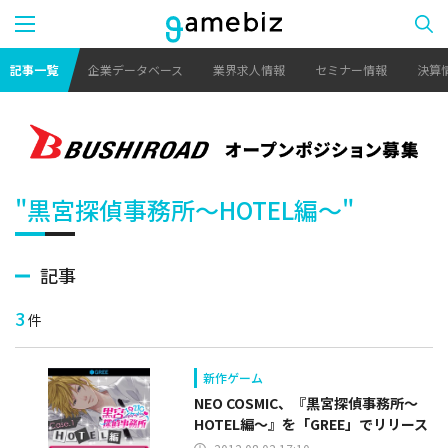
記事一覧
企業データベース
業界求人情報
セミナー情報
決算
"黒宮探偵事務所〜HOTEL編〜"
記事
3
件
新作ゲーム
NEO COSMIC、『黒宮探偵事務所～
HOTEL編～』を「GREE」でリリース