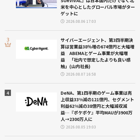
SURVIVAL』は日本国内だけでなく北
米を中心としたグローバル市場がター
ゲットに
2026.08.06 17:03
サイバーエージェント、第3四半期決
算は営業益38％増の674億円と大幅増
益 ABEMAとゲーム事業が大幅増
益 「社内で想定したよりも良い感
触」(山内社長)
2026.08.07 16:58
DeNA、第1四半期のゲーム事業は売
上収益33%減の121億円、セグメント
利益62%減の38億円と大幅減収減
益…『ポケポケ』平均MAUが3900万
人→2300万人に
2026.08.05 19:03