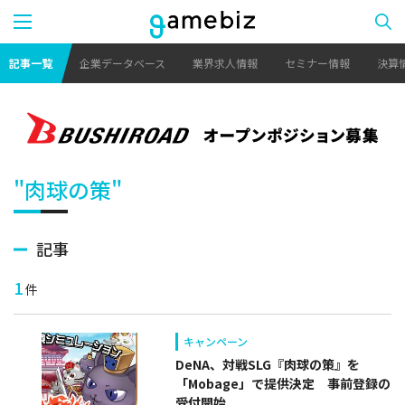
記事一覧
企業データベース
業界求人情報
セミナー情報
決算
"肉球の策"
記事
1
件
キャンペーン
DeNA、対戦SLG『肉球の策』を
「Mobage」で提供決定 事前登録の
受付開始