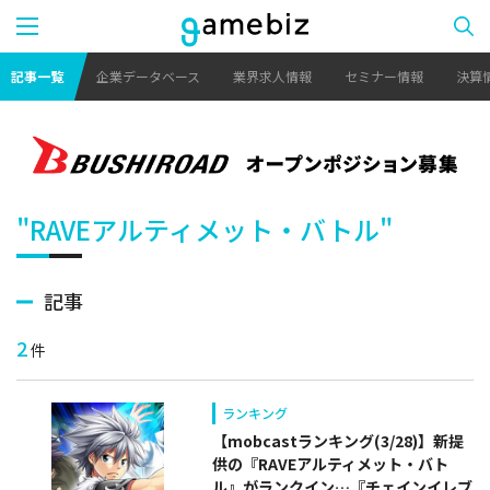
記事一覧
企業データベース
業界求人情報
セミナー情報
決算
"RAVEアルティメット・バトル"
記事
2
件
ランキング
【mobcastランキング(3/28)】新提
供の『RAVEアルティメット・バト
ル』がランクイン…『チェインイレブ