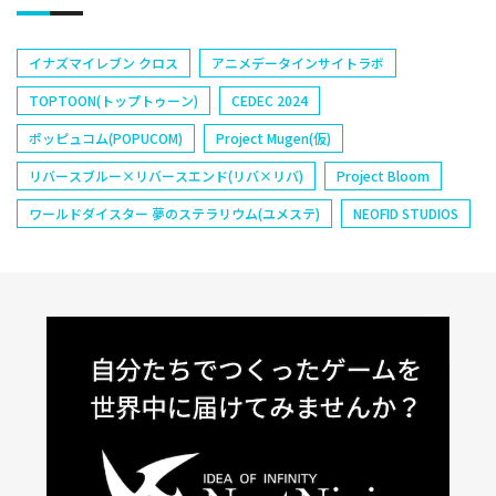
イナズマイレブン クロス
アニメデータインサイトラボ
TOPTOON(トップトゥーン)
CEDEC 2024
ポッピュコム(POPUCOM)
Project Mugen(仮)
リバースブルー×リバースエンド(リバ×リバ)
Project Bloom
ワールドダイスター 夢のステラリウム(ユメステ)
NEOFID STUDIOS