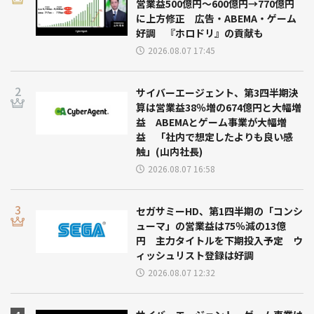
営業益500億円～600億円→770億円
に上方修正 広告・ABEMA・ゲーム
好調 『ホロドリ』の貢献も
2026.08.07 17:45
サイバーエージェント、第3四半期決
算は営業益38％増の674億円と大幅増
益 ABEMAとゲーム事業が大幅増
益 「社内で想定したよりも良い感
触」(山内社長)
2026.08.07 16:58
セガサミーHD、第1四半期の「コンシ
ューマ」の営業益は75％減の13億
円 主力タイトルを下期投入予定 ウ
ィッシュリスト登録は好調
2026.08.07 12:32