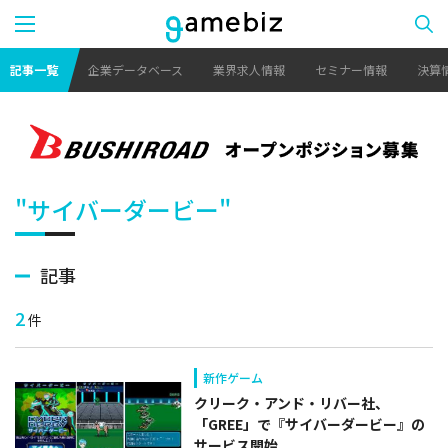
記事一覧
企業データベース
業界求人情報
セミナー情報
決算
"サイバーダービー"
記事
2
件
新作ゲーム
クリーク・アンド・リバー社、
「GREE」で『サイバーダービー』の
サービス開始