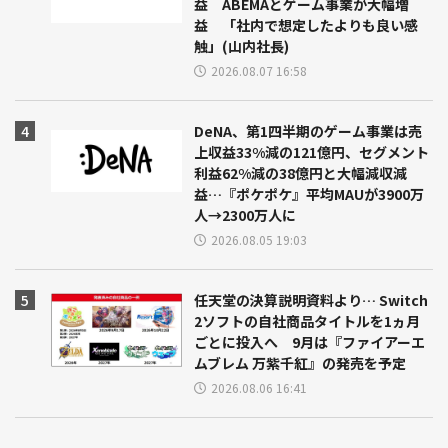
益 ABEMAとゲーム事業が大幅増
益 「社内で想定したよりも良い感
触」(山内社長)
2026.08.07 16:58
DeNA、第1四半期のゲーム事業は売
上収益33%減の121億円、セグメント
利益62%減の38億円と大幅減収減
益…『ポケポケ』平均MAUが3900万
人→2300万人に
2026.08.05 19:03
任天堂の決算説明資料より… Switch
2ソフトの自社商品タイトルを1ヵ月
ごとに投入へ 9月は『ファイアーエ
ムブレム 万紫千紅』の発売を予定
2026.08.06 16:41