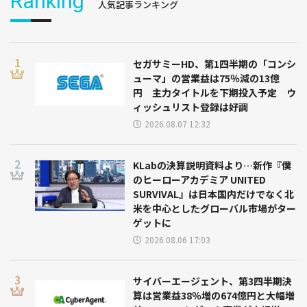
Ranking
人気記事ランキング
セガサミーHD、第1四半期の「コンシ
ューマ」の営業益は75％減の13億
円 主力タイトルを下期投入予定 ウ
ィッシュリスト登録は好調
2026.08.07 12:32
KLabの決算説明資料より…新作『僕
のヒーローアカデミア UNITED
SURVIVAL』は日本国内だけでなく北
米を中心としたグローバル市場がター
ゲットに
2026.08.06 17:03
サイバーエージェント、第3四半期決
算は営業益38％増の674億円と大幅増