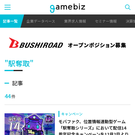
記事一覧
企業データベース
業界求人情報
セミナー情報
決算
"駅奪取"
記事
44
件
キャンペーン
モバファク、位置情報連動型ゲーム
「駅奪取シリーズ」において配信14
周年記念キャンペーンを12月2日より