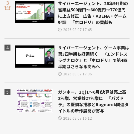
サイバーエージェント、26年9月期の
営業益500億円～600億円→770億円
に上方修正 広告・ABEMA・ゲーム
好調 『ホロドリ』の貢献も
2026.08.07 17:45
サイバーエージェント、ゲーム事業は
第3四半期も好調続く 『エンドレス
ラグナロク』と『ホロドリ』で第4四
半期はさらなる高みへ
2026.08.07 17:36
ガンホー、2Q(1～6月)決算は売上高
2％増、営業益27％増に 『パズド
ラ』の堅調な推移とRagnarok関連タ
イトルの新作展開が寄与
2026.08.07 16:12