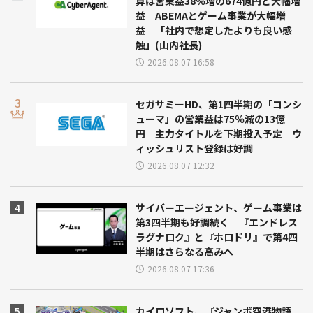
算は営業益38％増の674億円と大幅増
益 ABEMAとゲーム事業が大幅増
益 「社内で想定したよりも良い感
触」(山内社長)
2026.08.07 16:58
セガサミーHD、第1四半期の「コンシ
ューマ」の営業益は75％減の13億
円 主力タイトルを下期投入予定 ウ
ィッシュリスト登録は好調
2026.08.07 12:32
サイバーエージェント、ゲーム事業は
第3四半期も好調続く 『エンドレス
ラグナロク』と『ホロドリ』で第4四
半期はさらなる高みへ
2026.08.07 17:36
カイロソフト、『ジャンボ空港物語