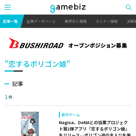
記事一覧
企業データベース
業界求人情報
セミナー情報
決算
"恋するポリゴン娘"
記事
1
件
新作ゲーム
Nagisa、DeNAとの協業プロジェク
ト第1弾アプリ『恋するポリゴン娘』
をリリース…ポリゴン姿の主人公を美