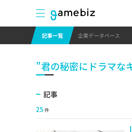
記事一覧
企業データベース
"君の秘密にドラマな
記事
25
件