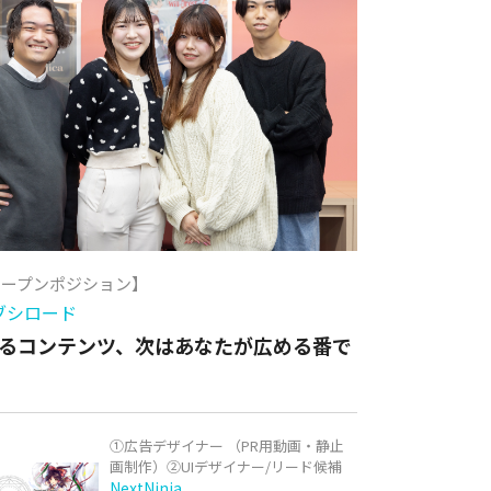
オープンポジション】
ブシロード
るコンテンツ、次はあなたが広める番で
①広告デザイナー （PR用動画・静止
画制作）②UIデザイナー/リード候補
NextNinja