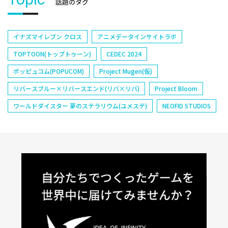
話題のタグ
イナズマイレブン クロス
アニメデータインサイトラボ
TOPTOON(トップトゥーン)
CEDEC 2024
ポッピュコム(POPUCOM)
Project Mugen(仮)
リバースブルー×リバースエンド(リバ×リバ)
Project Bloom
ワールドダイスター 夢のステラリウム(ユメステ)
NEOFID STUDIOS