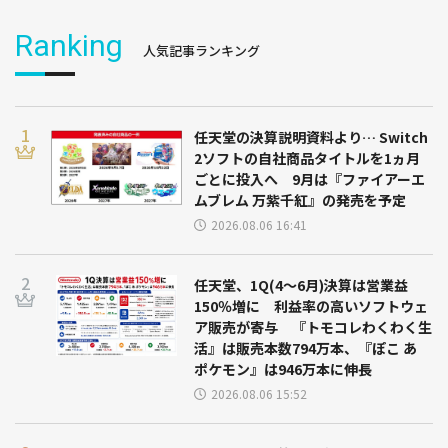
Ranking
人気記事ランキング
任天堂の決算説明資料より… Switch
2ソフトの自社商品タイトルを1ヵ月
ごとに投入へ 9月は『ファイアーエ
ムブレム 万紫千紅』の発売を予定
2026.08.06 16:41
任天堂、1Q(4～6月)決算は営業益
150％増に 利益率の高いソフトウェ
ア販売が寄与 『トモコレわくわく生
活』は販売本数794万本、『ぽこ あ
ポケモン』は946万本に伸長
2026.08.06 15:52