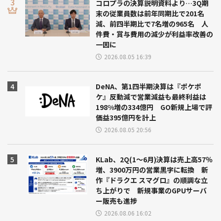
コロプラの決算説明資料より…3Q期
末の従業員数は前年同期比で201名
減、前四半期比で7名増の965名 人
件費・賞与費用の減少が利益率改善の
一因に
2026.08.05 16:39
DeNA、第1四半期決算は『ポケポ
ケ』反動減で営業減益も最終利益は
198%増の334億円 GO新規上場で評
価益395億円を計上
2026.08.05 20:56
KLab、2Q(1～6月)決算は売上高57％
増、3900万円の営業黒字に転換 新
作『ドラクエ スマグロ』の順調な立
ち上がりで 新規事業のGPUサーバ
ー販売も進捗
2026.08.06 16:02