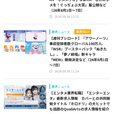
メを！ぐっぢょぶ大賞」篇公開など
（26年8月1日～7日）
2026.08.08 12:31
業界向け
業界ニュース
【週刊ブシロード】『アワーノーツ』
事前登録者数グローバル100万人、
『WSR』ブースターパック「ぬきた
し」、「夢ノ結唱」新キャラ
「MEW」開発決定など（26年8月1日
～7日）
2026.08.08 11:24
業界ニュース
【エンタメ業界転職】「エンターエン
タ」最新求人情報 カバーとの共同開
発タイトル『ホロドリ』の大ヒットで
も話題のQualiArtsの求人情報を紹介