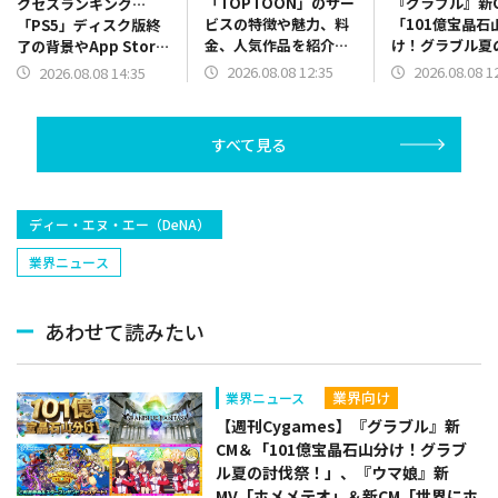
「TOPTOON」のサー
『グラブル』新
クセスランキング…
ビスの特徴や魅力、料
「101億宝晶石
「PS5」ディスク版終
金、人気作品を紹介
け！グラブル夏
了の背景やApp Store
ランキングも毎週更新
祭！」、『ウマ
振り返り、決算関係が
2026.08.08 12:35
2026.08.08 1
2026.08.08 14:35
MV「ホメメテ
上位に
CM「世界にホ
っぢょぶ大賞」
すべて見る
など（26年8月
日）
ディー・エヌ・エー（DeNA）
業界ニュース
あわせて読みたい
業界向け
業界ニュース
【週刊Cygames】『グラブル』新
CM＆「101億宝晶石山分け！グラブ
ル夏の討伐祭！」、『ウマ娘』新
MV「ホメメテオ」＆新CM「世界にホ