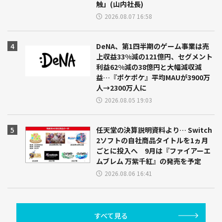
触」(山内社長)
2026.08.07 16:58
DeNA、第1四半期のゲーム事業は売
上収益33%減の121億円、セグメント
利益62%減の38億円と大幅減収減
益…『ポケポケ』平均MAUが3900万
人→2300万人に
2026.08.05 19:03
任天堂の決算説明資料より… Switch
2ソフトの自社商品タイトルを1ヵ月
ごとに投入へ 9月は『ファイアーエ
ムブレム 万紫千紅』の発売を予定
2026.08.06 16:41
すべて見る