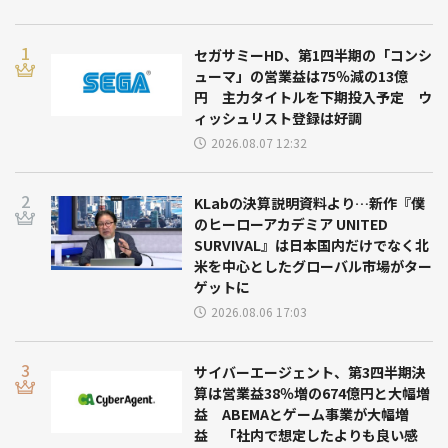
セガサミーHD、第1四半期の「コンシ
ューマ」の営業益は75％減の13億
円 主力タイトルを下期投入予定 ウ
ィッシュリスト登録は好調
2026.08.07 12:32
KLabの決算説明資料より…新作『僕
のヒーローアカデミア UNITED
SURVIVAL』は日本国内だけでなく北
米を中心としたグローバル市場がター
ゲットに
2026.08.06 17:03
サイバーエージェント、第3四半期決
算は営業益38％増の674億円と大幅増
益 ABEMAとゲーム事業が大幅増
益 「社内で想定したよりも良い感