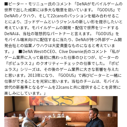
■ピーター・モリニュー氏のコメント 「DeNAがモバイルゲームの
世界で出した成果には多大な敬意を抱いています。『GODUS』で
DeNAのノウハウ、そして22cansのパッションを組み合わせるこ
とにより、ゴッドゲームというジャンルの新しい形を提示したいと
考えています。モバイルゲームの開発・配信で世界をリードする
DeNAは、当社の理想的なパートナーと言えます。『GODUS』を
モバイル端末向けに配信するに当たり、DeNAが持つ外部ゲーム開
発会社との協業ノウハウは大変貴重なものになると考えていま
す。」 ■DeNA WestのCEO、Clive Downie氏のコメント 「私が
ゲーム業界に入って最初に携わった仕事のひとつが、ピーターの
『ポピュラス２』のクオリティーチェックの仕事でした。『ポピ
ュラス』シリーズは、その後のゲーム業界に大きな影響を与えた
と思います。2013年になり、『GODUS』で再びピーターと一緒に
仕事ができることを光栄に思います。当社のチームは、モバイル
世代の新基準となるゲームを22cansと共に提供することを非常に
楽しみにしています。」