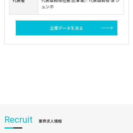
代表者
代表取締役社長 出澤 剛／代表取締役 慎 ジ
ュンホ
企業データを見る
Recruit
業界求人情報