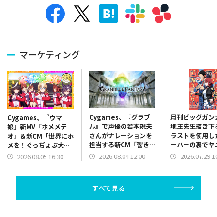
マーケティング
Cygames、『グラブ
月刊ビッグガン
Cygames、『ウマ
ル』で声優の若本規夫
地主先生描き下
娘』新MV「ホメメテ
さんがナレーションを
ラストを使用し
オ」＆新CM「世界にホ
担当する新CM「響き渡
ーパーの裏でヤ
メを！ぐっぢょぶ大
る福音！101億宝晶石
ふたり』SPポ
賞」篇公開を記念したX
2026.08.04 12:00
2026.07.29 1
2026.08.05 16:30
山分け」篇を放映開始
期間限定で全国
キャンペーンを開始
出現
すべて見る