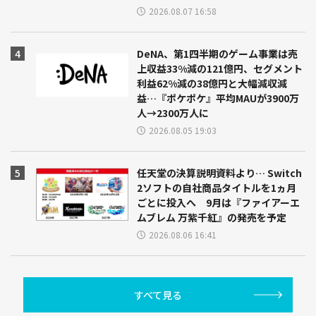
2026.08.07 16:58
DeNA、第1四半期のゲーム事業は売
上収益33%減の121億円、セグメント
利益62%減の38億円と大幅減収減
益…『ポケポケ』平均MAUが3900万
人→2300万人に
2026.08.05 19:03
任天堂の決算説明資料より… Switch
2ソフトの自社商品タイトルを1ヵ月
ごとに投入へ 9月は『ファイアーエ
ムブレム 万紫千紅』の発売を予定
2026.08.06 16:41
すべて見る