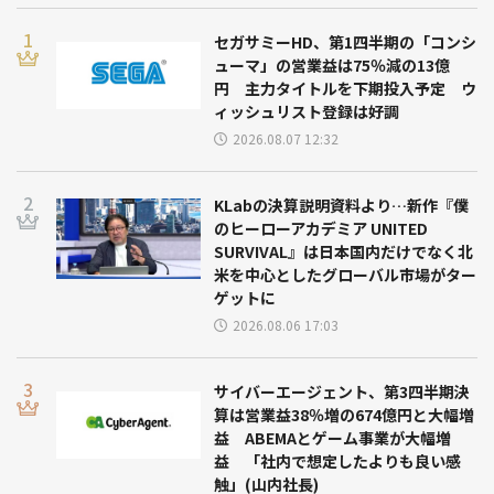
セガサミーHD、第1四半期の「コンシ
ューマ」の営業益は75％減の13億
円 主力タイトルを下期投入予定 ウ
ィッシュリスト登録は好調
2026.08.07 12:32
KLabの決算説明資料より…新作『僕
のヒーローアカデミア UNITED
SURVIVAL』は日本国内だけでなく北
米を中心としたグローバル市場がター
ゲットに
2026.08.06 17:03
サイバーエージェント、第3四半期決
算は営業益38％増の674億円と大幅増
益 ABEMAとゲーム事業が大幅増
益 「社内で想定したよりも良い感
触」(山内社長)