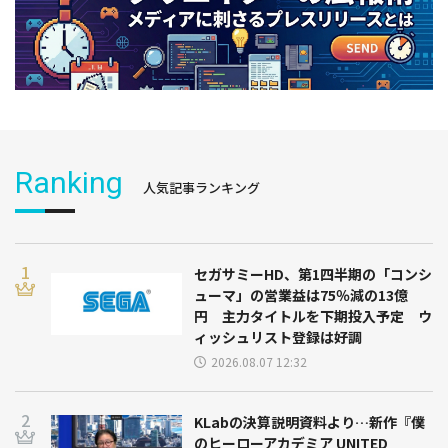
Ranking
人気記事ランキング
セガサミーHD、第1四半期の「コンシ
ューマ」の営業益は75％減の13億
円 主力タイトルを下期投入予定 ウ
ィッシュリスト登録は好調
2026.08.07 12:32
KLabの決算説明資料より…新作『僕
のヒーローアカデミア UNITED