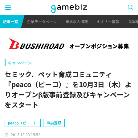
記事一覧
企業データベース
業界求人情報
セミナー情報
決算
キャンペーン
セミック、ペット育成コミュニティ
『peaco（ピーコ）』を10月3日（木）よ
りオープンβ版事前登録及びキャンペーン
をスタート
peaco（ピーコ）
事前登録
2013.10.03 15:52