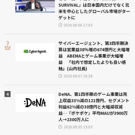
SURVIVAL』は日本国内だけでなく北
米を中心としたグローバル市場がター
ゲットに
2026.08.06 17:03
サイバーエージェント、第3四半期決
算は営業益38％増の674億円と大幅増
益 ABEMAとゲーム事業が大幅増
益 「社内で想定したよりも良い感
触」(山内社長)
2026.08.07 16:58
DeNA、第1四半期のゲーム事業は売
上収益33%減の121億円、セグメント
利益62%減の38億円と大幅減収減
益…『ポケポケ』平均MAUが3900万
人→2300万人に
2026.08.05 19:03