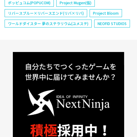
ポッピュコム(POPUCOM)
Project Mugen(仮)
リバースブルー×リバースエンド(リバ×リバ)
Project Bloom
ワールドダイスター 夢のステラリウム(ユメステ)
NEOFID STUDIOS