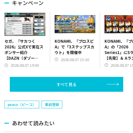
キャンペーン
KONAMI、『プロスピ
KONAMI、『
セガ、『サカつく
A』で「3ステップスカ
A』の「2026
2026』公式Xで実在ス
ウト」を開催中
Series1」にS
ポンサー紹介
【先発】＆ Aラ
【DAZN（ダゾー
2026.08.07 15:30
【野手】新登場
ン）】篇をポスト
2026.08.07 1
2026.08.07 19:00
リー(オリックス
ラー(中日)、奈
己(北海道日本ハ
すべて見る
塁手)、持丸泰輝
捕手)など
peaco（ピーコ）
事前登録
あわせて読みたい