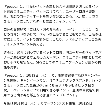
『peaco』は、可愛いペットの着せ替えやお世話を楽しめるペッ
ト育成コミュニティ。ペットだけでなく、ユーザー自身やお部
屋、お庭のコーディネートも思う存分楽しめる。犬、猫、うさぎ
をモチーフにしたアバターも豊富にラインナップ。
自分のお部屋で「ごはん・おのみもの」「トイレ」「しつけ」な
どのコマンドを通じて、ペットを世話することもできる。世話の仕
方によって、ペットの表情が変化したり、レベルがアップしご褒美
アイテムやコインが貰える。
さらに、実際に飼っているペットの自慢、他ユーザーのペットアバ
ターが遊びに来るウェルカムガーデン、コミュニティ機能としての
おしゃべり広場など、SNSとしてのコミュニケーションが広がる機
能も満載。
『peaco』は、10月3日（木）より、事前登録受付及びキャンペー
ンを開始。キャンペーンでは、ミニチュアダックスフンド、茶トラ
をモチーフにした全長160ｃｍにも及ぶ「もふもふビッグ抱き
枕」、ペットショップで利用できるポイント、全国の百貨店で利
用できる商品券を厳正なる抽選のうえプレゼント。
今後は10月10日（木）よりオープンβテスト開始、10月25日