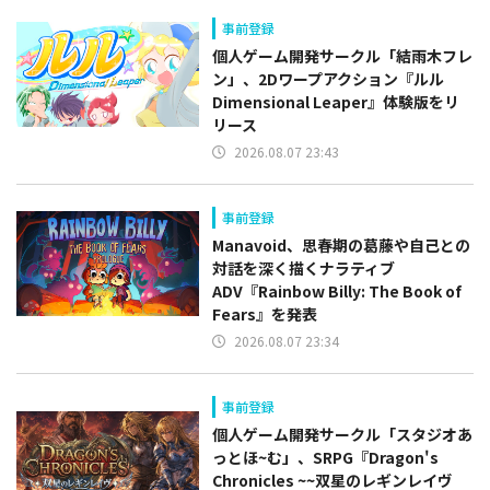
事前登録
個人ゲーム開発サークル「結雨木フレ
ン」、2Dワープアクション『ルル
Dimensional Leaper』体験版をリ
リース
2026.08.07 23:43
事前登録
Manavoid、思春期の葛藤や自己との
対話を深く描くナラティブ
ADV『Rainbow Billy: The Book of
Fears』を発表
2026.08.07 23:34
事前登録
個人ゲーム開発サークル「スタジオあ
っとほ~む」、SRPG『Dragon's
Chronicles ~~双星のレギンレイヴ