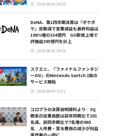
2026.08.04 16:56
DeNA、第1四半期決算は『ポケポ
ケ』反動減で営業減益も最終利益は
198%増の334億円 GO新規上場で
評価益395億円を計上
2026.08.05 20:56
スクエニ、『ファイナルファンタジ
ーXIV』のNintendo Switch 2版の
サービス開始
2026.08.04 23:51
コロプラの決算説明資料より…3Q
期末の従業員数は前年同期比で201
名減、前四半期比で7名増の965
名 人件費・賞与費用の減少が利益
率改善の一因に