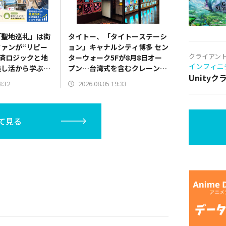
「聖地巡礼」は街
タイトー、「タイトーステーシ
ァンが“リピー
ョン」キャナルシティ博多 セン
クライアン
済ロジックと地
ターウォーク5Fが8月8日オー
インフィニ
推し活から学ぶ経
プン…台湾式を含むクレーンゲ
Unity
ーム約100台設置の“台湾夜市
8:32
2026.08.05 19:33
風お祭りエンタメ空間”
て見る