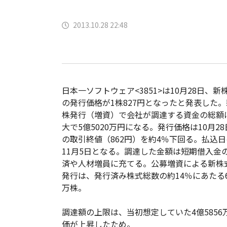
2013.10.28 22:48
日本一ソフトウェア<3851>は10月28日、新
の発行価格が1株827円となったと発表した。
株発行（増資）で会社が調達する資金の総額
大で5億5020万円になる。発行価格は10月28
の取引終値（862円）を約4％下回る。払込日
11月5日となる。調達した金額は短期借入金
済や人材増員に充てる。公募増資による新株
発行は、発行済み株式総数の約14％にあたる6
万株。
調達額の上限は、当初想定していた4億585
価が上昇したため。