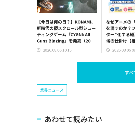
【今日は何の日？】KONAMI、
なぜアニメの
新時代の縦スクロール型シュー
を潤すのか？フ
ティングゲーム『CYGNI: All
ター”化する経
Guns Blazing』を発売（2024
域の仕掛け【
年8月6日）
済学】
2026.08.06 10:15
2026.08.06 0
すべ
業界ニュース
あわせて読みたい