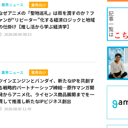
業界ニュース
業界向け
なぜアニメの「聖地巡礼」は街を潤すのか？フ
ァンが“リピーター”化する経済ロジックと地域
の仕掛け【推し活から学ぶ経済学】
2026.08.06 08:32
業界ニュース
業界向け
ツインエンジンとバンダイ、新たなIPを共創す
る戦略的パートナーシップ締結…原作マンガ開
発からアニメ化、ライセンス商品展開までを一
貫して推進し新たなIPビジネス創出
2026.08.05 11:45