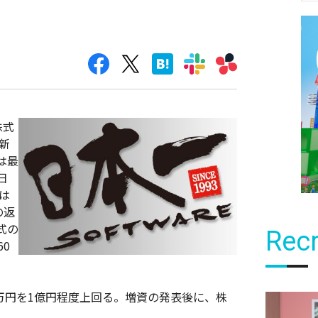
株式
新
は最
日
は
の返
式の
Recr
0
6万円を1億円程度上回る。増資の発表後に、株