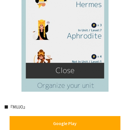
■『MUJO』
Google Play