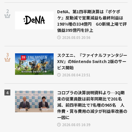
DeNA、第1四半期決算は『ポケポ
ケ』反動減で営業減益も最終利益は
198%増の334億円 GO新規上場で評
価益395億円を計上
2026.08.05 20:56
スクエニ、『ファイナルファンタジー
XIV』のNintendo Switch 2版のサー
ビス開始
2026.08.04 23:51
コロプラの決算説明資料より…3Q期
末の従業員数は前年同期比で201名
減、前四半期比で7名増の965名 人
件費・賞与費用の減少が利益率改善の
一因に
2026.08.05 16:39