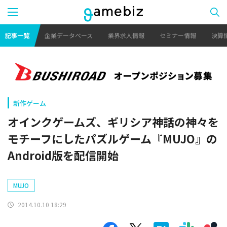
記事一覧
企業データベース
業界求人情報
セミナー情報
決算
新作ゲーム
オインクゲームズ、ギリシア神話の神々を
モチーフにしたパズルゲーム『MUJO』の
Android版を配信開始
MUJO
2014.10.10 18:29