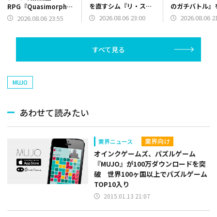
を直すシム『リ・スト
のガチバトル』
RPG『Quasimorph』
ーリー: 思い出修理屋』
SwitchとSte
のバージョン1.0を
2026.08.06 23:00
2026.08.06 2
2026.08.06 23:55
を本日配信
にリリース
Steamでリリース
すべて見る
MUJO
あわせて読みたい
業界向け
業界ニュース
オインクゲームズ、パズルゲーム
『MUJO』が100万ダウンロードを突
破 世界100ヶ国以上でパズルゲーム
TOP10入り
2015.01.13 21:07