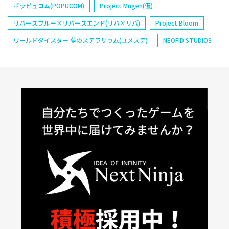
ポッピュコム(POPUCOM)
Project Mugen(仮)
リバースブルー×リバースエンド(リバ×リバ)
Project Bloom
ワールドダイスター 夢のステラリウム(ユメステ)
NEOFID STUDIOS