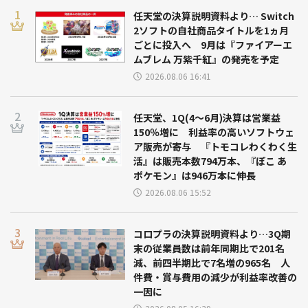
任天堂の決算説明資料より… Switch
2ソフトの自社商品タイトルを1ヵ月
ごとに投入へ 9月は『ファイアーエ
ムブレム 万紫千紅』の発売を予定
2026.08.06 16:41
任天堂、1Q(4～6月)決算は営業益
150％増に 利益率の高いソフトウェ
ア販売が寄与 『トモコレわくわく生
活』は販売本数794万本、『ぽこ あ
ポケモン』は946万本に伸長
2026.08.06 15:52
コロプラの決算説明資料より…3Q期
末の従業員数は前年同期比で201名
減、前四半期比で7名増の965名 人
件費・賞与費用の減少が利益率改善の
一因に