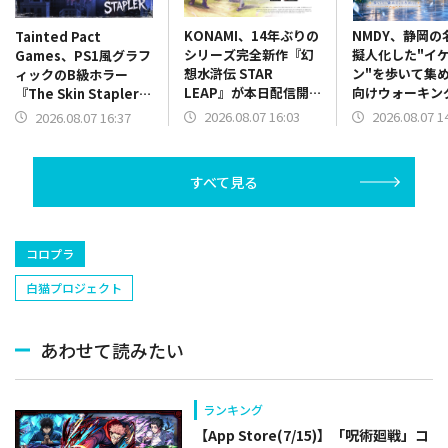
KONAMI、14年ぶりの
NMDY、静岡の
Tainted Pact
シリーズ完全新作『幻
擬人化した"イ
Games、PS1風グラフ
想水滸伝 STAR
ン"を歩いて集
ィックのB級ホラー
LEAP』が本日配信開
向けウォーキン
『The Skin Stapler』
始…近日実装予定の初
リ「しずおかイ
を配信開始！
2026.08.07 16:03
2026.08.07 1
2026.08.07 16:37
回ゲームイベント情報
ウォーク」をリ
も解禁
すべて見る
コロプラ
白猫プロジェクト
あわせて読みたい
ランキング
【App Store(7/15)】「呪術廻戦」コ