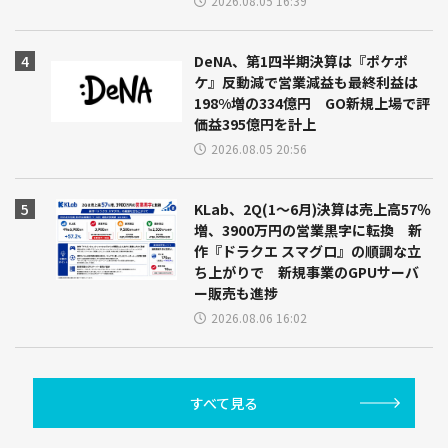
2026.08.05 16:39
DeNA、第1四半期決算は『ポケポ
ケ』反動減で営業減益も最終利益は
198%増の334億円 GO新規上場で評
価益395億円を計上
2026.08.05 20:56
KLab、2Q(1～6月)決算は売上高57％
増、3900万円の営業黒字に転換 新
作『ドラクエ スマグロ』の順調な立
ち上がりで 新規事業のGPUサーバ
ー販売も進捗
2026.08.06 16:02
すべて見る