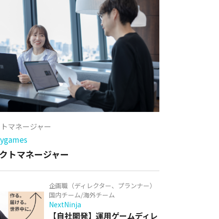
クトマネージャー
games
クトマネージャー
企画職（ディレクター、プランナー）
国内チーム/海外チーム
NextNinja
【自社開発】運用ゲームディレ