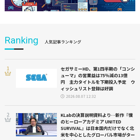
Ranking
人気記事ランキング
セガサミーHD、第1四半期の「コンシ
ューマ」の営業益は75％減の13億
円 主力タイトルを下期投入予定 ウ
ィッシュリスト登録は好調
2026.08.07 12:32
KLabの決算説明資料より…新作『僕
のヒーローアカデミア UNITED
SURVIVAL』は日本国内だけでなく北
米を中心としたグローバル市場がター