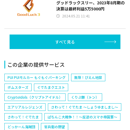
グッドラックスリー、2023年8月期の
決算は最終利益5万5000円
2024.05.21 11:41
すべて見る
この企業の提供サービス
PUI PUIモルカー もぐもぐパーキング
無限！ぴえん地獄
ボムスターズ
ぐでたまクエスト
CryptoIdols（クリプトアイドル）
くりぷ豚（トン）
エアリアルレジェンズ
さわって！ぐでたま ～しょうゆましまし～
さわって！ぐでたま
ぱちんこ大戦争！！～反逆のスマホ帝国軍～
どっかーん海賊団
官兵衛の野望