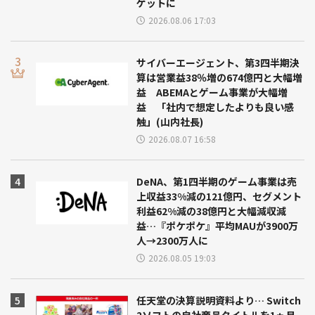
ゲットに
2026.08.06 17:03
サイバーエージェント、第3四半期決
算は営業益38％増の674億円と大幅増
益 ABEMAとゲーム事業が大幅増
益 「社内で想定したよりも良い感
触」(山内社長)
2026.08.07 16:58
DeNA、第1四半期のゲーム事業は売
上収益33%減の121億円、セグメント
利益62%減の38億円と大幅減収減
益…『ポケポケ』平均MAUが3900万
人→2300万人に
2026.08.05 19:03
任天堂の決算説明資料より… Switch