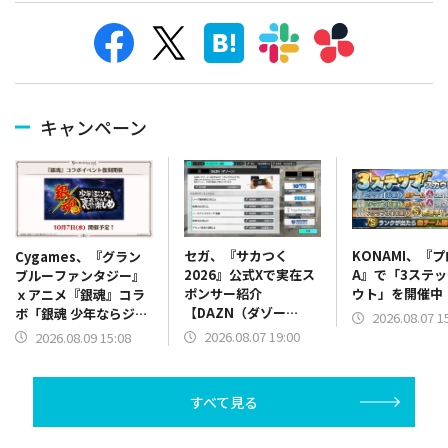
キャンペーン
セガ、『サカつく
KONAMI、『
Cygames、『グラン
2026』公式Xで実在ス
A』で「3ステ
ブルーファンタジー』
ポンサー紹介
ウト」を開催中
ｘアニメ『銀魂』コラ
【DAZN（ダゾー
ボ「銀魂 少年ならジャ
2026.08.07 1
ン）】篇をポスト
ンプの裏表紙までちゃ
2026.08.07 19:00
2026.08.09 15:08
んと楽しめ」を復刻開
催
すべて見る