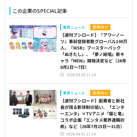
この企業のSPECIAL記事
業界向け
業界ニュース
【週刊ブシロード】『アワーノー
ツ』事前登録者数グローバル100万
人、『WSR』ブースターパック
「ぬきたし」、「夢ノ結唱」新キ
ャラ「MEW」開発決定など（26年
8月1日～7日）
2026.08.08 11:24
業界向け
業界ニュース
【週刊ブシロード】創業者と新社
長が語る新体制の狙い、「エンタ
ーエンタ」×TVアニメ『猫と竜』
コラボ企画「エンタメ業界適職診
断」など（26年7月25日～31日）
2026.08.01 11:24