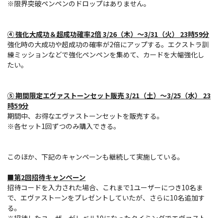
※限界突破ペンペンのドロップはありません。
④ 強化大成功＆超成功確率2倍 3/26（木）～3/31（火） 23時59分
強化時の大成功や超成功の確率が2倍にアップする。エクストラ訓
練ミッションなどで強化ペンペンを集めて、カードを大幅強化し
たい。
⑤ 期間限定エヴァストーンセット販売 3/21（土）～3/25（水） 23
時59分
期間中、お得なエヴァストーンセットを販売する。
※各セット1回ずつのみ購入できる。
このほか、下記のキャンペーンも継続して実施している。
■第2回招待キャンペーン
招待コードを入力された場合、これまで1ユーザーにつき10名ま
で、エヴァストーンをプレゼントしていたが、さらに10名追加す
る。
※招待したユーザーがレベル10になったタイミングでエヴァスト