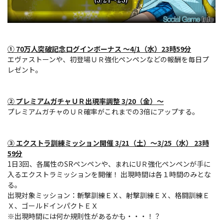
① 70万人突破記念ログインボーナス ～4/1（水）23時59分
エヴァストーンや、初登場ＵＲ強化ペンペンなどの報酬を毎日プ
レゼント。
② プレミアムガチャＵＲ出現率調整 3/20（金）～
プレミアムガチャのＵＲ確率がこれまでの3倍にアップする。
③ エクストラ訓練ミッション開催 3/21（土）～3/25（水） 23時
59分
1日3回、各属性のSRペンペンや、まれにUＲ強化ペンペンが手に
入るエクストラミッションを開催！ 出現時間は各１時間のみとな
る。
出現対象ミッション：斬撃訓練ＥＸ、射撃訓練ＥＸ、格闘訓練Ｅ
Ｘ、ゴールドインパクトＥＸ
※出現時間には何か規則性があるかも・・・！？