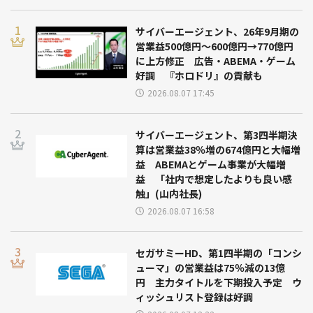
サイバーエージェント、26年9月期の
営業益500億円～600億円→770億円
に上方修正 広告・ABEMA・ゲーム
好調 『ホロドリ』の貢献も
2026.08.07 17:45
サイバーエージェント、第3四半期決
算は営業益38％増の674億円と大幅増
益 ABEMAとゲーム事業が大幅増
益 「社内で想定したよりも良い感
触」(山内社長)
2026.08.07 16:58
セガサミーHD、第1四半期の「コンシ
ューマ」の営業益は75％減の13億
円 主力タイトルを下期投入予定 ウ
ィッシュリスト登録は好調