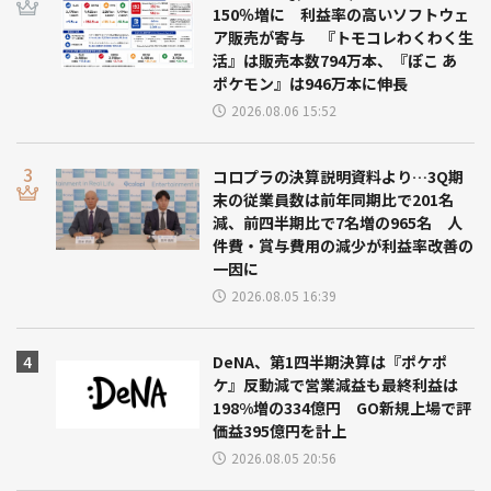
150％増に 利益率の高いソフトウェ
ア販売が寄与 『トモコレわくわく生
活』は販売本数794万本、『ぽこ あ
ポケモン』は946万本に伸長
2026.08.06 15:52
コロプラの決算説明資料より…3Q期
末の従業員数は前年同期比で201名
減、前四半期比で7名増の965名 人
件費・賞与費用の減少が利益率改善の
一因に
2026.08.05 16:39
DeNA、第1四半期決算は『ポケポ
ケ』反動減で営業減益も最終利益は
198%増の334億円 GO新規上場で評
価益395億円を計上
2026.08.05 20:56