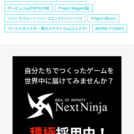
ポッピュコム(POPUCOM)
Project Mugen(仮)
リバースブルー×リバースエンド(リバ×リバ)
Project Bloom
ワールドダイスター 夢のステラリウム(ユメステ)
NEOFID STUDIOS