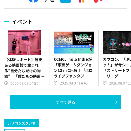
イベント
CCMC、holo Indieが
カプコン、「ぶ
【体験レポート】歴史
「東京ゲームダンジョ
っ！」が今シー
ある映画館で生まれ
ン13」に出展！『ホロ
「ストリートフ
る“自分たちだけの物
ライブファンタジーバ
ーリーグ
語” 『僕たちの映画
トル』を試遊展示
JAPAN2026
館』が挑む「選択」で
2026.08.07 14:45
2026.08.07 1
2026.08.07 14:52
援アンバサダー
はなく「対話」で紡ぐ
任！
世界線
すべて見る
シリコンスタジオ