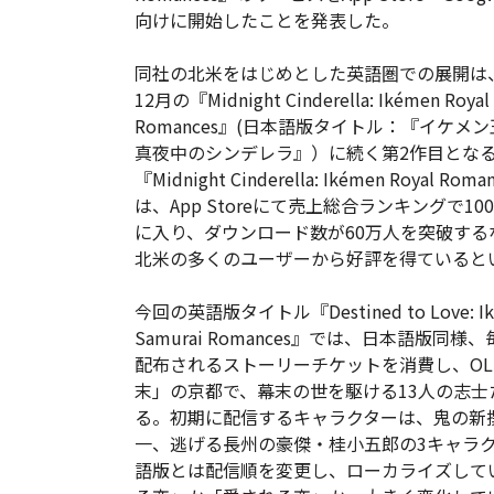
向けに開始したことを発表した。
同社の北米をはじめとした英語圏での展開は
12月の『Midnight Cinderella: Ikémen Royal
Romances』(日本語版タイトル：『イケメ
真夜中のシンデレラ』）に続く第2作目とな
『Midnight Cinderella: Ikémen Royal Rom
は、App Storeにて売上総合ランキングで10
に入り、ダウンロード数が60万人を突破する
北米の多くのユーザーから好評を得ていると
今回の英語版タイトル『Destined to Love: Ik
Samurai Romances』では、日本語版同様
配布されるストーリーチケットを消費し、O
末」の京都で、幕末の世を駆ける13人の志
る。初期に配信するキャラクターは、鬼の新
一、逃げる長州の豪傑・桂小五郎の3キャラ
語版とは配信順を変更し、ローカライズして