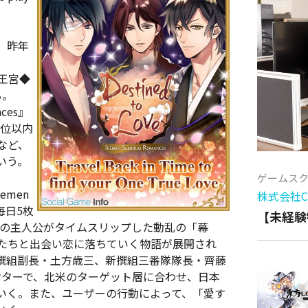
、昨年
ン王宮◆
る。
ances』
0位以内
など、
いう。
ゲームス
emen
株式会社Cy
、毎日5枚
【未経験
Lの主人公がタイムスリップした動乱の「幕
士たちと出会い恋に落ちていく物語が展開され
撰組副長・土方歳三、新撰組三番隊隊長・齊藤
クターで、北米のターゲット層に合わせ、日本
いく。また、ユーザーの行動によって、「愛す