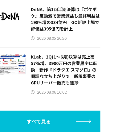
DeNA、第1四半期決算は『ポケポ
ケ』反動減で営業減益も最終利益は
198%増の334億円 GO新規上場で
評価益395億円を計上
2026.08.05 20:56
KLab、2Q(1～6月)決算は売上高
57％増、3900万円の営業黒字に転
換 新作『ドラクエ スマグロ』の
順調な立ち上がりで 新規事業の
GPUサーバー販売も進捗
2026.08.06 16:02
すべて見る