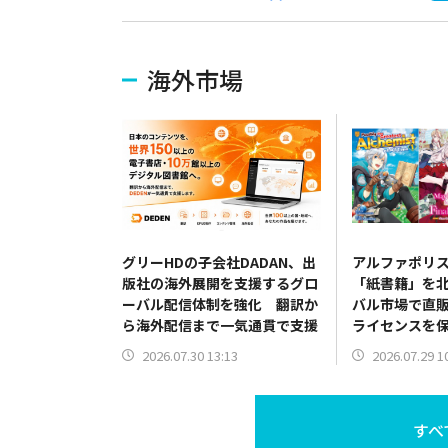
海外市場
グリーHDの子会社DADAN、出
アルファポリ
版社の海外展開を支援するグロ
「紙書籍」を
ーバル配信体制を強化 翻訳か
バル市場で直販
ら海外配信まで一気通貫で支援
ライセンスを
流通網を開拓
2026.07.30 13:13
2026.07.29 1
すべ