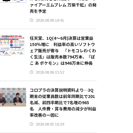
ァイアーエムブレム 万紫千紅』の発
売を予定
2026.08.06 16:41
任天堂、1Q(4～6月)決算は営業益
150％増に 利益率の高いソフトウ
ェア販売が寄与 『トモコレわくわ
く生活』は販売本数794万本、『ぽ
こ あ ポケモン』は946万本に伸長
2026.08.06 15:52
コロプラの決算説明資料より…3Q
期末の従業員数は前年同期比で201
名減、前四半期比で7名増の965
名 人件費・賞与費用の減少が利益
率改善の一因に
2026.08.05 16:39