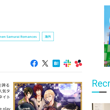
kemen Samurai Romances
海外
Recr
を誇る
人気タ
タイト
 play