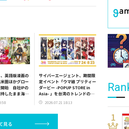
ス、英語版漫画の
サイバーエージェント、期間限
北米圏ほかグロー
定イベント「ウマ娘 プリティー
Ran
開始 自社IPの
ダービー -POPUP STORE in
保持したまま海外
Asia- 」を台湾のトレンドの中
心地である西門で初開催
0:58
2026.07.21 18:13
て見る