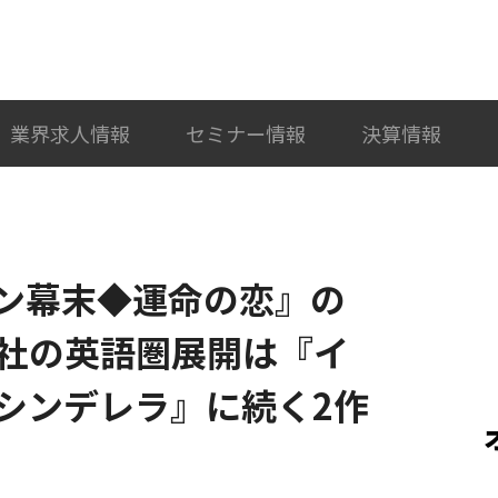
検索
カテゴリ選択
業界求人情報
セミナー情報
決算情報
ン幕末◆運命の恋』の
社の英語圏展開は『イ
シンデレラ』に続く2作