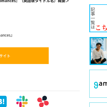
urai Romances』（英語版タイトル名）概要＞
mances』
サイト