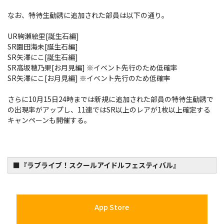
なお、特待生勧誘に追加された部員は以下の通り。
UR絢瀬絵里[誕生石編]
SR園田海未[誕生石編]
SR矢澤にこ[誕生石編]
SR高坂穂乃果[お月見編] ※イベント先行のため低確率
SR矢澤にこ[お月見編] ※イベント先行のため低確率
さらに10月15日24時までは新規に追加された部員の特待生勧誘で
の出現率がアップし、11連ではSR以上のレアが1枚以上確定する
キャンペーンも開催する。
■『ラブライブ！スクールアイドルフェスティバル』
App Store