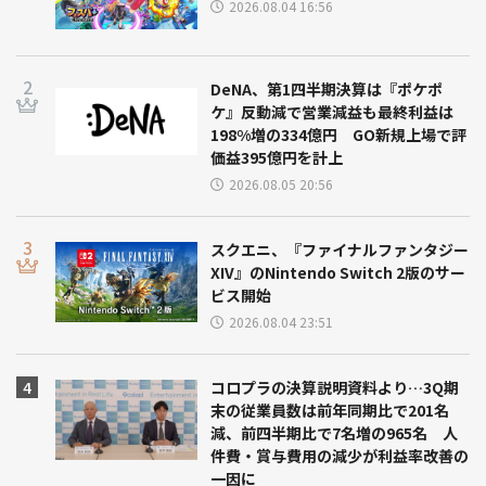
2026.08.04 16:56
DeNA、第1四半期決算は『ポケポ
ケ』反動減で営業減益も最終利益は
198%増の334億円 GO新規上場で評
価益395億円を計上
2026.08.05 20:56
スクエニ、『ファイナルファンタジー
XIV』のNintendo Switch 2版のサー
ビス開始
2026.08.04 23:51
コロプラの決算説明資料より…3Q期
末の従業員数は前年同期比で201名
減、前四半期比で7名増の965名 人
件費・賞与費用の減少が利益率改善の
一因に