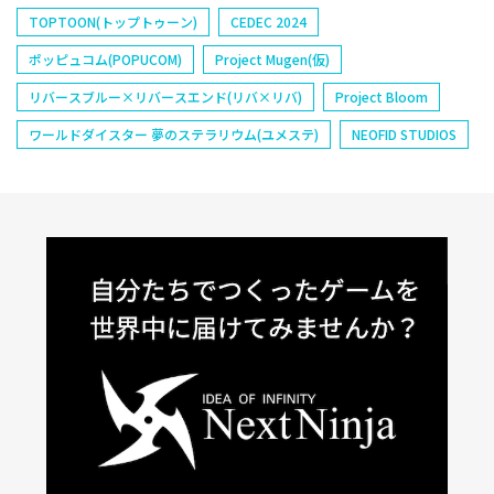
TOPTOON(トップトゥーン)
CEDEC 2024
ポッピュコム(POPUCOM)
Project Mugen(仮)
リバースブルー×リバースエンド(リバ×リバ)
Project Bloom
ワールドダイスター 夢のステラリウム(ユメステ)
NEOFID STUDIOS