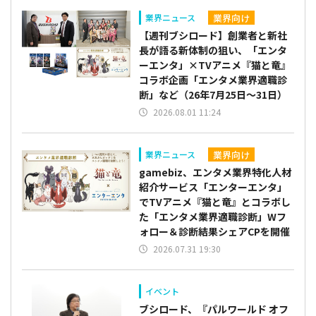
業界向け
業界ニュース
【週刊ブシロード】創業者と新社
長が語る新体制の狙い、「エンタ
ーエンタ」×TVアニメ『猫と竜』
コラボ企画「エンタメ業界適職診
断」など（26年7月25日～31日）
2026.08.01 11:24
業界向け
業界ニュース
gamebiz、エンタメ業界特化人材
紹介サービス「エンターエンタ」
でTVアニメ『猫と竜』とコラボし
た「エンタメ業界適職診断」Wフ
ォロー＆診断結果シェアCPを開催
2026.07.31 19:30
イベント
ブシロード、『パルワールド オフ