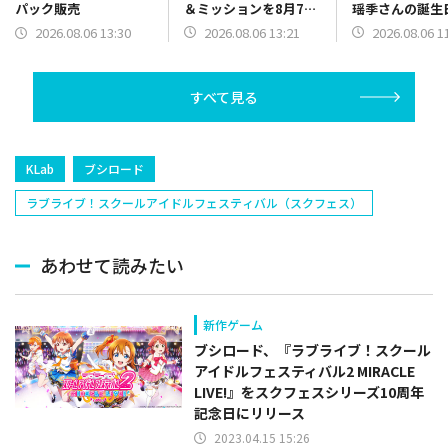
＆ミッションを8月7日
瑶季さんの誕生
パック販売
13時より開催
念した「誕生日
2026.08.06 13:21
2026.08.06 1
2026.08.06 13:30
ースデーコレク
ン」を開催中
すべて見る
KLab
ブシロード
ラブライブ！スクールアイドルフェスティバル（スクフェス）
あわせて読みたい
新作ゲーム
ブシロード、『ラブライブ！スクール
アイドルフェスティバル2 MIRACLE
LIVE!』をスクフェスシリーズ10周年
記念日にリリース
2023.04.15 15:26