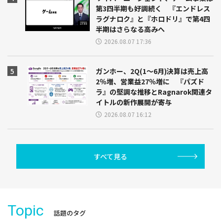
第3四半期も好調続く 『エンドレス
ラグナロク』と『ホロドリ』で第4四
半期はさらなる高みへ
2026.08.07 17:36
ガンホー、2Q(1～6月)決算は売上高
2％増、営業益27％増に 『パズド
ラ』の堅調な推移とRagnarok関連タ
イトルの新作展開が寄与
2026.08.07 16:12
すべて見る
Topic
話題のタグ