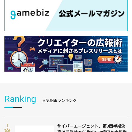
Ranking
人気記事ランキング
サイバーエージェント、第3四半期決
算は営業益38％増の674億円と大幅増