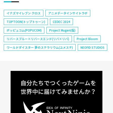
イナズマイレブン クロス
アニメデータインサイトラボ
TOPTOON(トップトゥーン)
CEDEC 2024
ポッピュコム(POPUCOM)
Project Mugen(仮)
リバースブルー×リバースエンド(リバ×リバ)
Project Bloom
ワールドダイスター 夢のステラリウム(ユメステ)
NEOFID STUDIOS