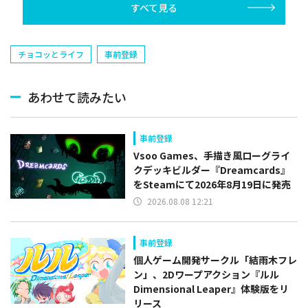
すべて見る
塁手)、持丸泰輝
捕手)など
チョコッとライフ
事前登録
あわせて読みたい
事前登録
Vsoo Games、手描き風ローグライ
クデッキビルダー『Dreamcards』
をSteamにて2026年8月19日に発売
2026.08.08 12:21
事前登録
個人ゲーム開発サークル「結雨木フレ
ン」、2Dワープアクション『ルル
Dimensional Leaper』体験版をリ
リース