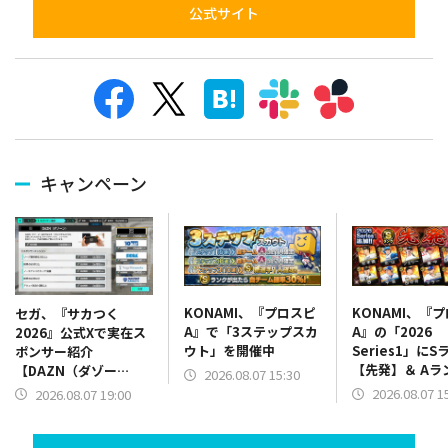
公式サイト
キャンペーン
KONAMI、『プロスピ
KONAMI、『
セガ、『サカつく
A』で「3ステップスカ
A』の「2026
2026』公式Xで実在ス
ウト」を開催中
Series1」にS
ポンサー紹介
【先発】＆ Aラ
【DAZN（ダゾー
2026.08.07 15:30
【野手】新登場
ン）】篇をポスト
2026.08.07 1
2026.08.07 19:00
リー(オリックス
ラー(中日)、奈
己(北海道日本ハ