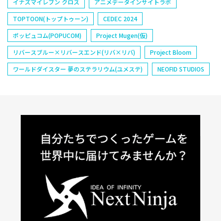
イナズマイレブン クロス
アニメデータインサイトラボ
TOPTOON(トップトゥーン)
CEDEC 2024
ポッピュコム(POPUCOM)
Project Mugen(仮)
リバースブルー×リバースエンド(リバ×リバ)
Project Bloom
ワールドダイスター 夢のステラリウム(ユメステ)
NEOFID STUDIOS