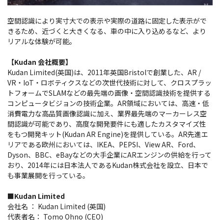
空間認識により実寸大での表示や実際の道路に固定した表示がで
きるため、近づくと大きくなる、車の中に入り込めるなど、より
リアルな体験が可能。
【Kudan 会社概要】
Kudan Limited(英国)は、2011年英国Bristolで創業した、AR /
VR・IoT・ロボティクスなどの次世代技術に対して、クロスプラッ
トフォームでSLAMなどの最先端の画像・空間認識技術を提供する
コンピュータビジョンの技術企業。AR領域においては、高速・低
消費電力な高品質画像認識に加え、業界最先端のマーカーレス空
間認識が可能であり、高度な開発要件にも適したカスタマイズ性
をもつ開発キット(Kudan AR Engine)を提供している。AR先進エ
リアである欧州においては、IKEA、PEPSI、View AR、Ford、
Dyson、BBC、eBayなどの大手企業にARエンジンの供給を行って
おり、2014年には日本法人であるKudan株式会社を設立、日本で
も事業展開を行っている。
■Kudan Limited
会社名 ： Kudan Limited (英国)
代表者名： Tomo Ohno (CEO)