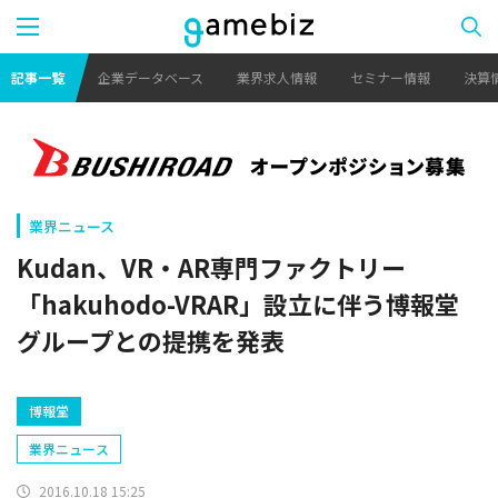
記事一覧
企業データベース
業界求人情報
セミナー情報
決算
業界ニュース
Kudan、VR・AR専門ファクトリー
「hakuhodo-VRAR」設立に伴う博報堂
グループとの提携を発表
博報堂
業界ニュース
2016.10.18 15:25