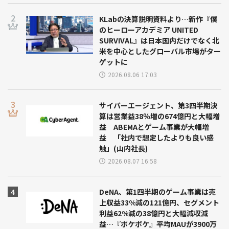
KLabの決算説明資料より…新作『僕
のヒーローアカデミア UNITED
SURVIVAL』は日本国内だけでなく北
米を中心としたグローバル市場がター
ゲットに
2026.08.06 17:03
サイバーエージェント、第3四半期決
算は営業益38％増の674億円と大幅増
益 ABEMAとゲーム事業が大幅増
益 「社内で想定したよりも良い感
触」(山内社長)
2026.08.07 16:58
DeNA、第1四半期のゲーム事業は売
上収益33%減の121億円、セグメント
利益62%減の38億円と大幅減収減
益…『ポケポケ』平均MAUが3900万