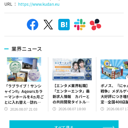
URL ：
https://www.kudan.eu
業界ニュース
【エンタメ業界転職】
ポノス、『にゃ
「ラブライブ！サンシ
「エンターエンタ」最
戦争』メダルゲ
ャイン!!」Aqoursカラ
新求人情報 カバーと
大好評につき増
ーマンホールを4ヵ月ご
の共同開発タイトル
定…全国400店
とに入れ替え…訪れる
『ホロドリ』の大ヒッ
で稼働、新規導
たび“推し”に会える沼
2026.08.07 18:00
2026.08.07 1
2026.08.07 21:03
トでも話題の
も拡大
津の聖地（「ゆるキャ
QualiArtsの求人情報
ン△」スタンプラリー
を紹介
も設置）
すべて見る