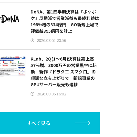
DeNA、第1四半期決算は『ポケポ
ケ』反動減で営業減益も最終利益は
198%増の334億円 GO新規上場で
評価益395億円を計上
2026.08.05 20:56
KLab、2Q(1～6月)決算は売上高
57％増、3900万円の営業黒字に転
換 新作『ドラクエ スマグロ』の
順調な立ち上がりで 新規事業の
GPUサーバー販売も進捗
2026.08.06 16:02
すべて見る