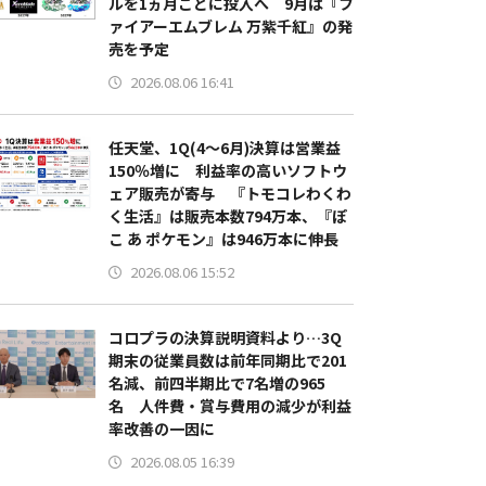
ルを1ヵ月ごとに投入へ 9月は『フ
ァイアーエムブレム 万紫千紅』の発
売を予定
2026.08.06 16:41
任天堂、1Q(4～6月)決算は営業益
150％増に 利益率の高いソフトウ
ェア販売が寄与 『トモコレわくわ
く生活』は販売本数794万本、『ぽ
こ あ ポケモン』は946万本に伸長
2026.08.06 15:52
コロプラの決算説明資料より…3Q
期末の従業員数は前年同期比で201
名減、前四半期比で7名増の965
名 人件費・賞与費用の減少が利益
率改善の一因に
2026.08.05 16:39