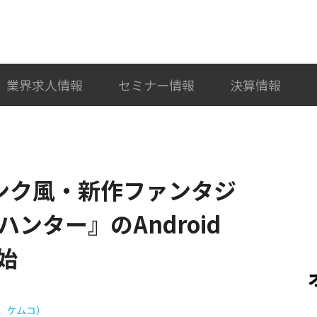
検索
カテゴリ選択
業界求人情報
セミナー情報
決算情報
パンク風・新作ファンタジ
ンター』のAndroid
始
、ケムコ）