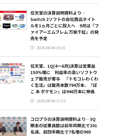
任天堂の決算説明資料より…
Switch 2ソフトの自社商品タイト
ルを1ヵ月ごとに投入へ 9月は『フ
ァイアーエムブレム 万紫千紅』の発
売を予定
2026.08.06 16:41
任天堂、1Q(4～6月)決算は営業益
150％増に 利益率の高いソフトウ
ェア販売が寄与 『トモコレわくわ
く生活』は販売本数794万本、『ぽ
こ あ ポケモン』は946万本に伸長
2026.08.06 15:52
コロプラの決算説明資料より…3Q
期末の従業員数は前年同期比で201
名減、前四半期比で7名増の965