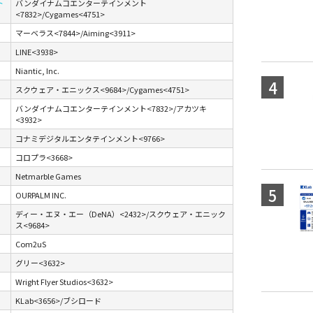
ト
バンダイナムコエンターテインメント
<7832>/Cygames<4751>
マーベラス<7844>/Aiming<3911>
LINE<3938>
Niantic, Inc.
スクウェア・エニックス<9684>/Cygames<4751>
バンダイナムコエンターテインメント<7832>/アカツキ
<3932>
コナミデジタルエンタテインメント<9766>
コロプラ<3668>
Netmarble Games
OURPALM INC.
ディー・エヌ・エー（DeNA）<2432>/スクウェア・エニック
ス<9684>
Com2uS
グリー<3632>
Wright Flyer Studios<3632>
KLab<3656>/ブシロード