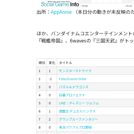
出所：
AppAnnie
（本日分の動きが未反映の
ほか、バンダイナムコエンターテインメントの『ガ
『戦艦帝国』、6wavesの『三国天武』がト
順位
変化
タイトル
1
1
モンスターストライク
2
-1
Fate/Grand Order
3
0
パズル＆ドラゴンズ
4
0
白猫プロジェクト
5
0
LINE：ディズニー ツムツム
6
1
遊戯王 デュエルリンクス
7
2
グランブルーファンタジー
8
0
実況パワフルプロ野球