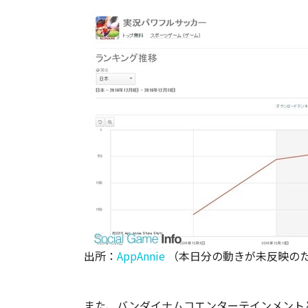
出所：
AppAnnie
（本日分の動きが未反映の
また、バンダイナムコエンターテインメントと