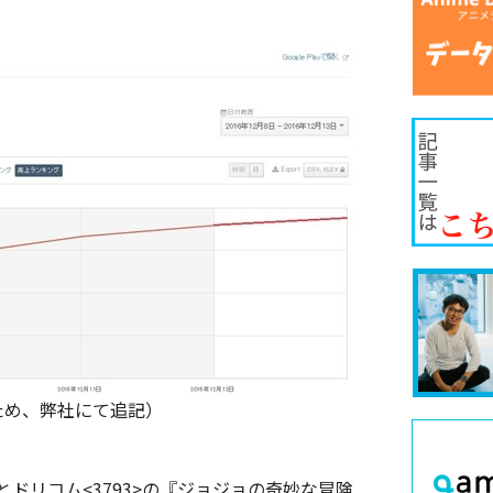
ため、弊社にて追記）
ドリコム<3793>の『ジョジョの奇妙な冒険