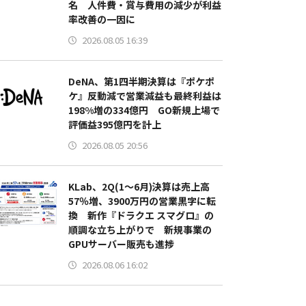
名 人件費・賞与費用の減少が利益
率改善の一因に
2026.08.05 16:39
DeNA、第1四半期決算は『ポケポ
ケ』反動減で営業減益も最終利益は
198%増の334億円 GO新規上場で
評価益395億円を計上
2026.08.05 20:56
KLab、2Q(1～6月)決算は売上高
57％増、3900万円の営業黒字に転
換 新作『ドラクエ スマグロ』の
順調な立ち上がりで 新規事業の
GPUサーバー販売も進捗
2026.08.06 16:02