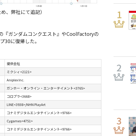
ため、弊社にて追記）
ンダムコンクエスト』やCoolFactoryの
ップ30に復帰した。
提供会社
ミクシィ<2121>
Aniplex Inc.
ガンホー・オンライン・エンターテイメント<3765>
コロプラ<3668>
LINE<3938>/NHN PlayArt
コナミデジタルエンタテインメント<9766>
Cygames<4751>
コナミデジタルエンタテインメント<9766>