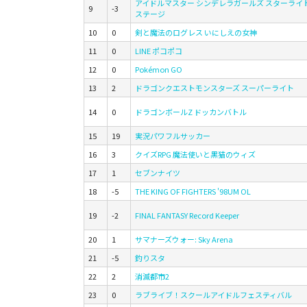
アイドルマスター シンデレラガールズ スターライ
9
-3
ステージ
10
0
剣と魔法のログレス いにしえの女神
11
0
LINE ポコポコ
12
0
Pokémon GO
13
2
ドラゴンクエストモンスターズ スーパーライト
14
0
ドラゴンボールZ ドッカンバトル
15
19
実況パワフルサッカー
16
3
クイズRPG 魔法使いと黒猫のウィズ
17
1
セブンナイツ
18
-5
THE KING OF FIGHTERS '98UM OL
19
-2
FINAL FANTASY Record Keeper
20
1
サマナーズウォー: Sky Arena
21
-5
釣りスタ
22
2
消滅都市2
23
0
ラブライブ！スクールアイドルフェスティバル