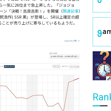
ら一気に26位まで急上昇した。『ジョジョ
ペーン「決戦！吉良吉影Ⅰ」を開催（
関連記事
）
浩作) SSR 黒」が登場し、SR以上確定の超
いることが売り上げに寄与しているもようだ。
Ran