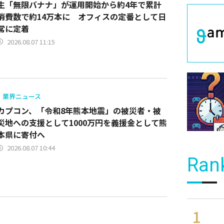
生「無限バナナ」が運用開始から約4年で累計
消費数で約14万本に オフィスの定番として日
常に定着
2026.08.07 11:15
業界ニュース
カプコン、「令和8年熊本地震」の被災者・被
災地への支援として1000万円を義援金として熊
本県に寄付へ
2026.08.07 10:44
Ran