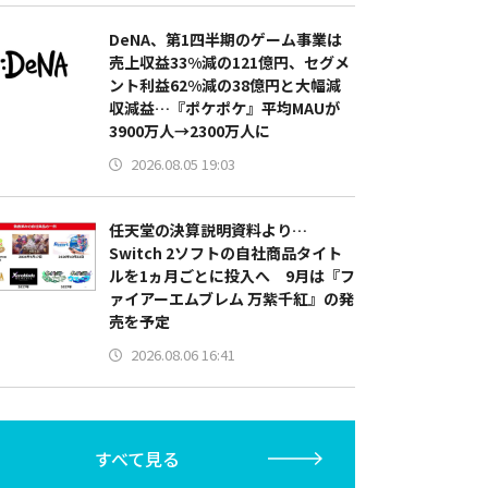
DeNA、第1四半期のゲーム事業は
売上収益33%減の121億円、セグメ
ント利益62%減の38億円と大幅減
収減益…『ポケポケ』平均MAUが
3900万人→2300万人に
2026.08.05 19:03
任天堂の決算説明資料より…
Switch 2ソフトの自社商品タイト
ルを1ヵ月ごとに投入へ 9月は『フ
ァイアーエムブレム 万紫千紅』の発
売を予定
2026.08.06 16:41
すべて見る