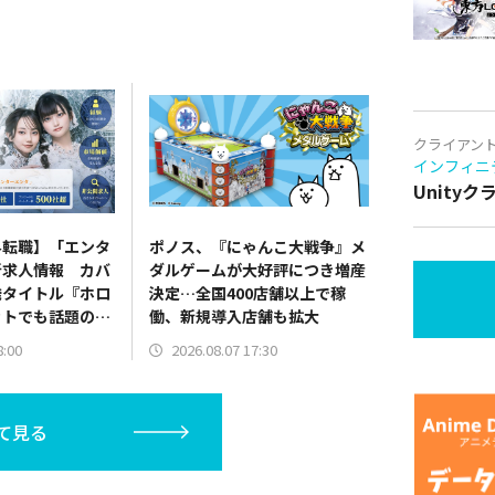
クライアン
インフィニ
Unity
界転職】「エンタ
ポノス、『にゃんこ大戦争』メ
新求人情報 カバ
ダルゲームが大好評につき増産
発タイトル『ホロ
決定…全国400店舗以上で稼
ットでも話題の
働、新規導入店舗も拡大
の求人情報を紹介
8:00
2026.08.07 17:30
て見る