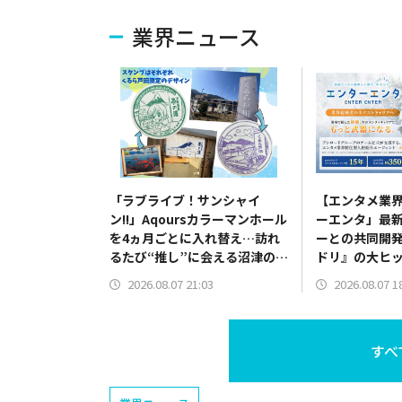
業界ニュース
「ラブライブ！サンシャイ
【エンタメ業
ン!!」Aqoursカラーマンホール
ーエンタ」最
を4ヵ月ごとに入れ替え…訪れ
ーとの共同開
るたび“推し”に会える沼津の聖
ドリ』の大ヒ
地（「ゆるキャン△」スタンプ
QualiArts
2026.08.07 21:03
2026.08.07 1
ラリーも設置）
すべ