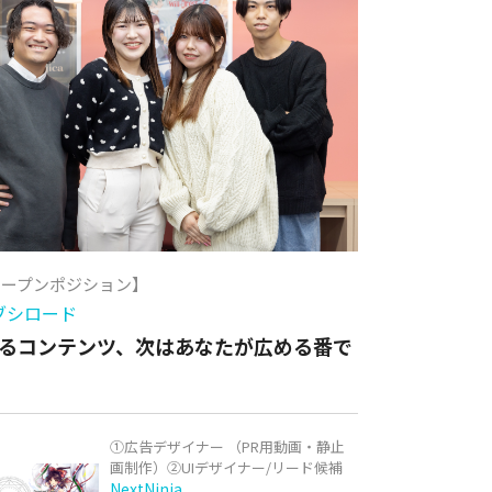
オープンポジション】
ブシロード
るコンテンツ、次はあなたが広める番で
①広告デザイナー （PR用動画・静止
画制作）②UIデザイナー/リード候補
NextNinja