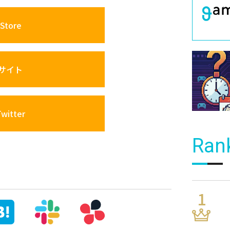
Store
サイト
itter
Ran