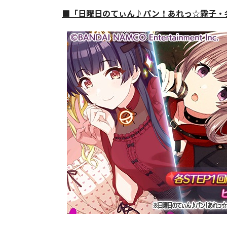
■「日曜日のてぃん♪パン！あれっ☆霧子・