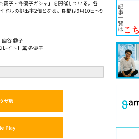
☆霧子・冬優子ガシャ」を開催している。各
プアイドルの排出率2倍となる。期間は9月10日〜9
幽谷 霧子
コレイト】黛 冬優子
ウザ版
e Play