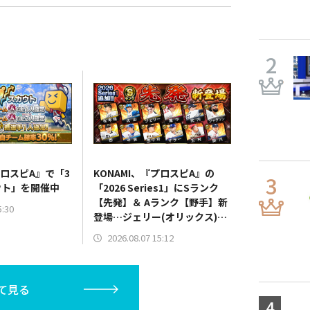
プロスピA』で「3
KONAMI、『プロスピA』の
ウト」を開催中
「2026 Series1」にSランク
【先発】＆ Aランク【野手】新
5:30
登場…ジェリー(オリックス)、
マラー(中日)、奈良間大己(北海
2026.08.07 15:12
道日本ハム/二塁手)、持丸泰輝
(広島/捕手)など
て見る