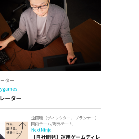
レーター
games
レーター
企画職（ディレクター、プランナー）
国内チーム/海外チーム
NextNinja
【自社開発】運用ゲームディレ