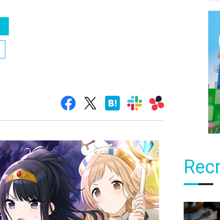
）
Recr