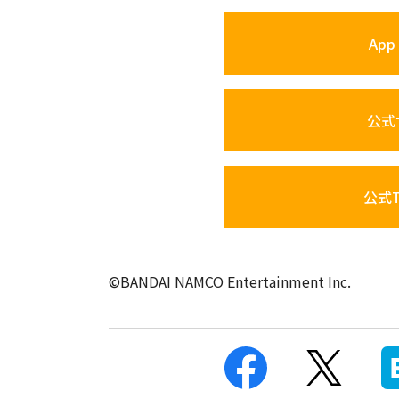
App 
公式
公式Tw
©BANDAI NAMCO Entertainment Inc.