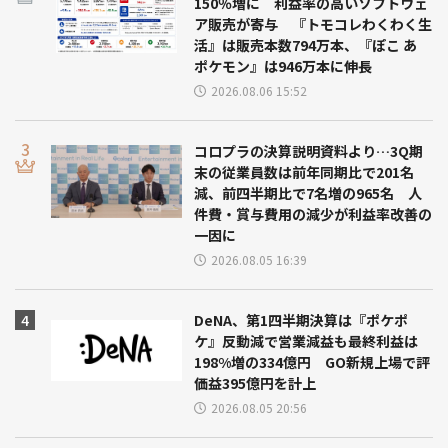
150％増に 利益率の高いソフトウェ
ア販売が寄与 『トモコレわくわく生
活』は販売本数794万本、『ぽこ あ
ポケモン』は946万本に伸長
2026.08.06 15:52
コロプラの決算説明資料より…3Q期
末の従業員数は前年同期比で201名
減、前四半期比で7名増の965名 人
件費・賞与費用の減少が利益率改善の
一因に
2026.08.05 16:39
DeNA、第1四半期決算は『ポケポ
ケ』反動減で営業減益も最終利益は
198%増の334億円 GO新規上場で評
価益395億円を計上
2026.08.05 20:56