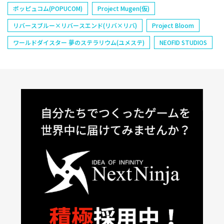
ポッピュコム(POPUCOM)
Project Mugen(仮)
リバースブルー×リバースエンド(リバ×リバ)
Project Bloom
ワールドダイスター 夢のステラリウム(ユメステ)
NEOFID STUDIOS