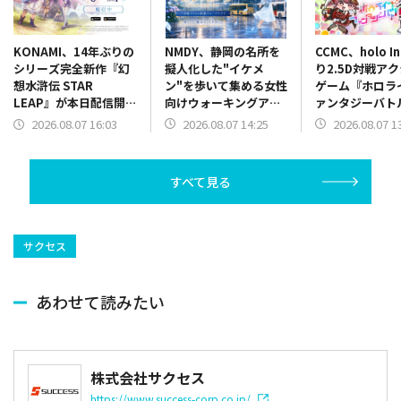
NMDY、静岡の名所を
CCMC、holo I
KONAMI、14年ぶりの
擬人化した"イケメ
り2.5D対戦ア
シリーズ完全新作『幻
ン"を歩いて集める女性
ゲーム『ホロラ
想水滸伝 STAR
向けウォーキングアプ
ァンタジーバト
LEAP』が本日配信開
リ「しずおかイケメン
SteamとSwit
始…近日実装予定の初
2026.08.07 14:25
2026.08.07 1
2026.08.07 16:03
ウォーク」をリリース
リース
回ゲームイベント情報
も解禁
すべて見る
サクセス
あわせて読みたい
株式会社サクセス
https://www.success-corp.co.jp/