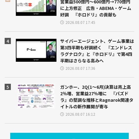
営業益500億円～600億円→770億円
に上方修正 広告・ABEMA・ゲーム
好調 『ホロドリ』の貢献も
2026.08.07 17:45
サイバーエージェント、ゲーム事業は
第3四半期も好調続く 『エンドレス
ラグナロク』と『ホロドリ』で第4四
半期はさらなる高みへ
2026.08.07 17:36
ガンホー、2Q(1～6月)決算は売上高
2％増、営業益27％増に 『パズド
ラ』の堅調な推移とRagnarok関連タ
イトルの新作展開が寄与
2026.08.07 16:12