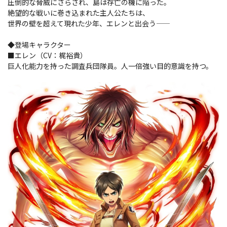
圧倒的な脅威にさらされ、島は存亡の機に陥った。
絶望的な戦いに巻き込まれた主人公たちは、
世界の壁を超えて現れた少年、エレンと出会う――
◆登場キャラクター
■エレン（CV：梶裕貴）
巨人化能力を持った調査兵団隊員。人一倍強い目的意識を持つ。