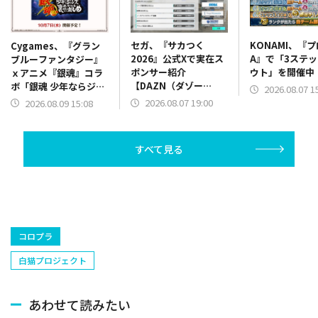
セガ、『サカつく
KONAMI、『
Cygames、『グラン
2026』公式Xで実在ス
A』で「3ステ
ブルーファンタジー』
ポンサー紹介
ウト」を開催中
ｘアニメ『銀魂』コラ
【DAZN（ダゾー
ボ「銀魂 少年ならジャ
2026.08.07 1
ン）】篇をポスト
ンプの裏表紙までちゃ
2026.08.07 19:00
2026.08.09 15:08
んと楽しめ」を復刻開
催
すべて見る
コロプラ
白猫プロジェクト
あわせて読みたい