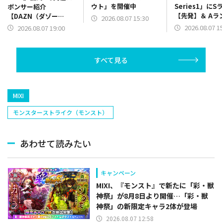
ウト」を開催中
Series1」にS
ポンサー紹介
【先発】＆ Aラ
【DAZN（ダゾー
2026.08.07 15:30
【野手】新登場
ン）】篇をポスト
2026.08.07 1
2026.08.07 19:00
リー(オリックス
ラー(中日)、奈
己(北海道日本ハ
すべて見る
塁手)、持丸泰輝
捕手)など
MIXI
モンスターストライク（モンスト）
あわせて読みたい
キャンペーン
MIXI、『モンスト』で新たに「彩・獣
神祭」が8月8日より開催…「彩・獣
神祭」の新限定キャラ2体が登場
2026.08.07 12:58