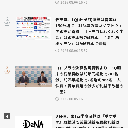
2026.08.06 16:41
任天堂、1Q(4～6月)決算は営業益
150％増に 利益率の高いソフトウェ
ア販売が寄与 『トモコレわくわく生
活』は販売本数794万本、『ぽこ あ
ポケモン』は946万本に伸長
2026.08.06 15:52
コロプラの決算説明資料より…3Q期
末の従業員数は前年同期比で201名
減、前四半期比で7名増の965名 人
件費・賞与費用の減少が利益率改善の
一因に
2026.08.05 16:39
DeNA、第1四半期決算は『ポケポ
ケ』反動減で営業減益も最終利益は
198%増の334億円 GO新規上場で評