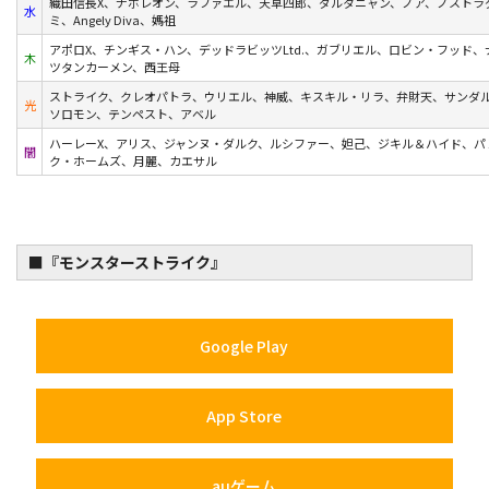
織田信長X、ナポレオン、ラファエル、天草四郎、ダルタニャン、ノア、ノストラ
水
ミ、Angely Diva、媽祖
アポロX、チンギス・ハン、デッドラビッツLtd.、ガブリエル、ロビン・フッド
木
ツタンカーメン、西王母
ストライク、クレオパトラ、ウリエル、神威、キスキル・リラ、弁財天、サンダ
光
ソロモン、テンペスト、アベル
ハーレーX、アリス、ジャンヌ・ダルク、ルシファー、妲己、ジキル＆ハイド、パンドラ
闇
ク・ホームズ、月麗、カエサル
■『モンスターストライク』
Google Play
App Store
auゲーム