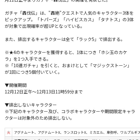
ガチャ「轟伐伝」は、"轟絶"クエストで人気のキャラクター3体を
ピックアップ。「トパーズ」「ハイビスカス」「タナトス」の3体
が対象で出現確率が超UPとなっている。
また、排出するキャラクターは全て「ラック5」で排出する。
※★4のキャラクターを獲得すると、1体につき「ホシ玉のカケ
ラ」を1つ入手できる。
※「10連ガチャ」を引くと、おまけとして「マジックストーン」
が1回につき5個付いていく。
▼開催期間
12月12日正午～12月13日11時59分まで
▼排出しないキャラクター
※下記のキャラクター及び、コラボキャラクターや期間限定キャラ
クターは対象外のため排出しない。
火
アグナムート、アグナムートX、ランスロットX、ミカエル、卑弥呼、ワルプルギ