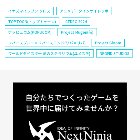
イナズマイレブン クロス
アニメデータインサイトラボ
TOPTOON(トップトゥーン)
CEDEC 2024
ポッピュコム(POPUCOM)
Project Mugen(仮)
リバースブルー×リバースエンド(リバ×リバ)
Project Bloom
ワールドダイスター 夢のステラリウム(ユメステ)
NEOFID STUDIOS