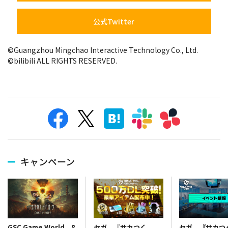
公式Twitter
©Guangzhou Mingchao Interactive Technology Co., Ltd.
©bilibili ALL RIGHTS RESERVED.
キャンペーン
セガ、『サカつく
セガ、『サカつ
GSC Game World、8