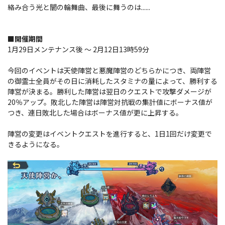
絡み合う光と闇の輪舞曲、最後に舞うのは......
■開催期間
1月29日メンテナンス後 ～ 2月12日13時59分
今回のイベントは天使陣営と悪魔陣営のどちらかにつき、両陣営
の御霊士全員がその日に消耗したスタミナの量によって、勝利する
陣営が決まる。勝利した陣営は翌日のクエストで攻撃ダメージが
20％アップ。敗北した陣営は陣営対抗戦の集計値にボーナス値が
つき、連日敗北した場合はボーナス値が更に上昇する。
陣営の変更はイベントクエストを進行すると、1日1回だけ変更で
きるようになる。