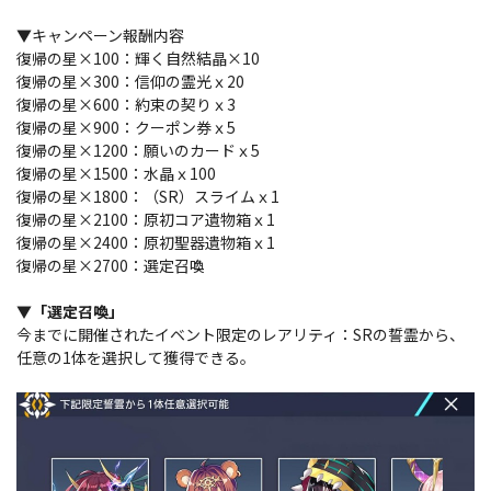
▼キャンペーン報酬内容
復帰の星×100：輝く自然結晶×10
復帰の星×300：信仰の霊光ｘ20
復帰の星×600：約束の契りｘ3
復帰の星×900：クーポン券ｘ5
復帰の星×1200：願いのカードｘ5
復帰の星×1500：水晶ｘ100
復帰の星×1800：（SR）スライムｘ1
復帰の星×2100：原初コア遺物箱ｘ1
復帰の星×2400：原初聖器遺物箱ｘ1
復帰の星×2700：選定召喚
▼「選定召喚」
今までに開催されたイベント限定のレアリティ：SRの誓霊から、
任意の1体を選択して獲得できる。