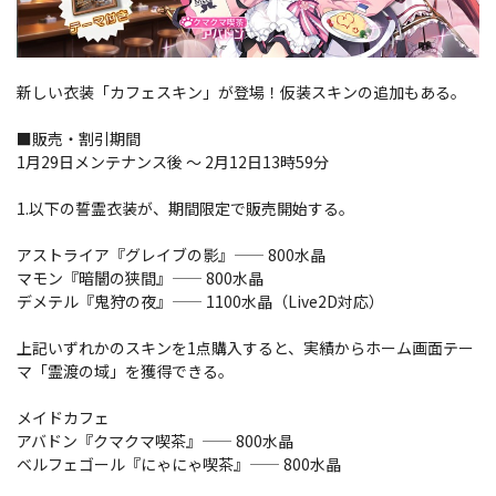
新しい衣装「カフェスキン」が登場！仮装スキンの追加もある。
■販売・割引期間
1月29日メンテナンス後 ～ 2月12日13時59分
1.以下の誓霊衣装が、期間限定で販売開始する。
アストライア『グレイブの影』—— 800水晶
マモン『暗闇の狭間』—— 800水晶
デメテル『鬼狩の夜』—— 1100水晶（Live2D対応）
上記いずれかのスキンを1点購入すると、実績からホーム画面テー
マ「霊渡の域」を獲得できる。
メイドカフェ
アバドン『クマクマ喫茶』—— 800水晶
ベルフェゴール『にゃにゃ喫茶』—— 800水晶