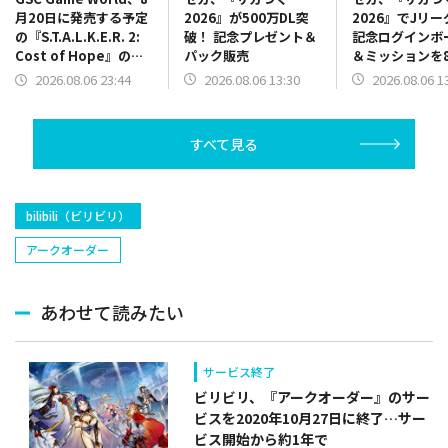
2026』が500万DL突
2026』でJリ
月20日に発売する予定
破！ 記念プレゼント＆
記念ログインボ
の『S.T.A.L.K.E.R. 2:
パック販売
＆ミッションを
Cost of Hope』のロ
13時より開催
ケーションを紹介する
2026.08.06 13:30
2026.08.06 1
2026.08.06 23:44
最新映像を公開
すべて見る
bilibili（ビリビリ）
アークオーダー
あわせて読みたい
サービス終了
ビリビリ、『アークオーダー』のサー
ビスを2020年10月27日に終了…サー
ビス開始から約1年で