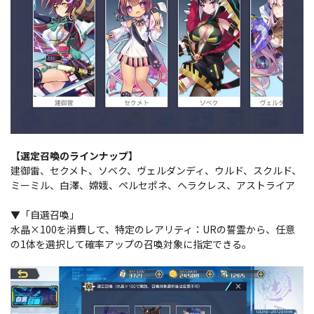
【選定召喚のラインナップ】
建御雷、セクメト、ソベク、ヴェルダンディ、ウルド、スクルド、
ミーミル、白澤、嫦娥、ペルセポネ、ヘラクレス、アストライア
▼「自選召喚」
水晶×100を消費して、特定のレアリティ：URの誓霊から、任意
の1体を選択して確率アップの召喚対象に指定できる。