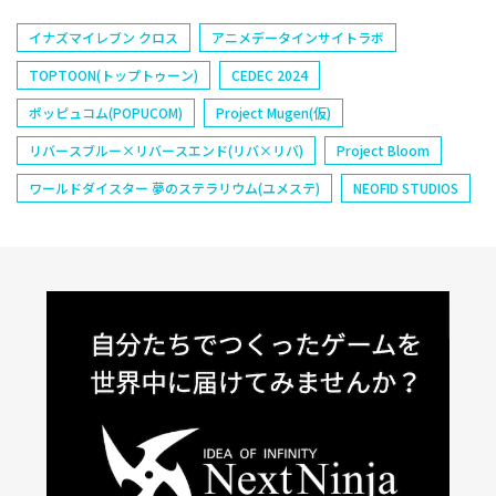
イナズマイレブン クロス
アニメデータインサイトラボ
TOPTOON(トップトゥーン)
CEDEC 2024
ポッピュコム(POPUCOM)
Project Mugen(仮)
リバースブルー×リバースエンド(リバ×リバ)
Project Bloom
ワールドダイスター 夢のステラリウム(ユメステ)
NEOFID STUDIOS