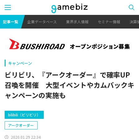
記事一覧
企業データベース
業界求人情報
セミナー情報
決算
キャンペーン
ビリビリ、『アークオーダー』で確率UP
召喚を開催 大型イベントやカムバックキ
ャンペーンの実施も
bilibili（ビリビリ）
アークオーダー
2020.01.29 22:34