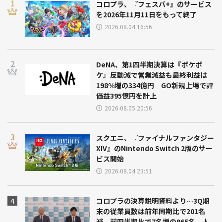
コロプラ、『フェスバ+』のサービス
を2026年11月11日をもって終了
2026.08.04 16:56
DeNA、第1四半期決算は『ポケポ
ケ』反動減で営業減益も最終利益は
198%増の334億円 GO新規上場で評
価益395億円を計上
2026.08.05 20:56
スクエニ、『ファイナルファンタジー
XIV』のNintendo Switch 2版のサー
ビス開始
2026.08.04 23:51
コロプラの決算説明資料より…3Q期
末の従業員数は前年同期比で201名
減、前四半期比で7名増の965名 人