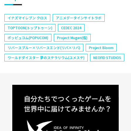
イナズマイレブン クロス
アニメデータインサイトラボ
TOPTOON(トップトゥーン)
CEDEC 2024
ポッピュコム(POPUCOM)
Project Mugen(仮)
リバースブルー×リバースエンド(リバ×リバ)
Project Bloom
ワールドダイスター 夢のステラリウム(ユメステ)
NEOFID STUDIOS