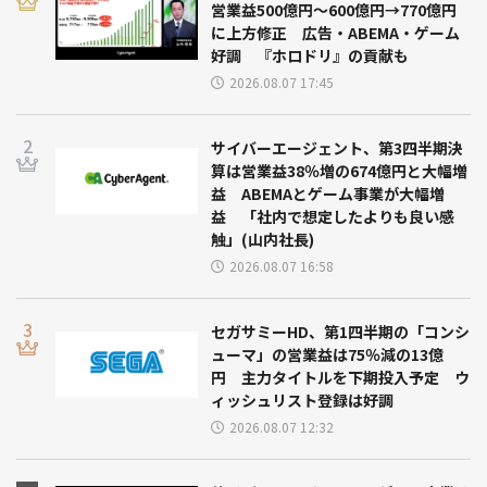
営業益500億円～600億円→770億円
に上方修正 広告・ABEMA・ゲーム
好調 『ホロドリ』の貢献も
2026.08.07 17:45
サイバーエージェント、第3四半期決
算は営業益38％増の674億円と大幅増
益 ABEMAとゲーム事業が大幅増
益 「社内で想定したよりも良い感
触」(山内社長)
2026.08.07 16:58
セガサミーHD、第1四半期の「コンシ
ューマ」の営業益は75％減の13億
円 主力タイトルを下期投入予定 ウ
ィッシュリスト登録は好調
2026.08.07 12:32