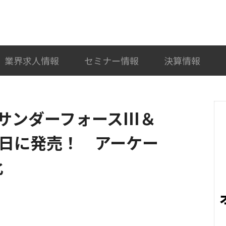
検索
カテゴリ選択
業界求人情報
セミナー情報
決算情報
ンダーフォースIII＆
3日に発売！ アーケー
化