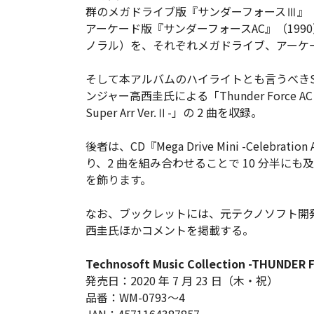
群のメガドライブ版『サンダーフォースⅢ』（19
アーケード版『サンダーフォースAC』（1990）
ノラル）を、それぞれメガドライブ、アーケ
そして本アルバムのハイライトとも言うべきSpeci
ンジャー高西圭氏による「Thunder Force AC -Sup
Super Arr Ver.Ⅱ-」の 2 曲を収録。
後者は、CD『Mega Drive Mini -Celeb
り、2 曲を組み合わせることで 10 分半にも
を飾ります。
なお、ブックレットには、元テクノソフト開
西圭氏ほかコメントを掲載する。
Technosoft Music Collection -THUNDER 
発売日：2020 年 7 月 23 日（木・祝）
品番：WM-0793～4