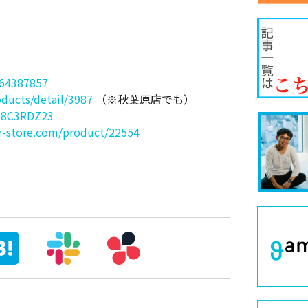
164387857
ducts/detail/3987
（※秋葉原店でも）
B08C3RDZ23
r-store.com/product/22554