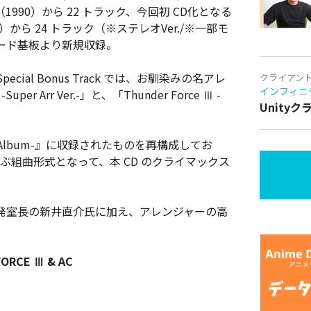
90）から 22 トラック、今回初 CD化となる
から 24 トラック（※ステレオVer./※一部モ
ード基板より新規収録。
al Bonus Track では、お馴染みの名アレ
クライアン
インフィニ
er Arr Ver.-」と、「Thunder Force Ⅲ -
Unity
ration Album-』に収録されたものを再構成してお
及ぶ組曲形式となって、本 CD のクライマックス
発室長の新井直介氏に加え、アレンジャーの高
FORCE Ⅲ & AC