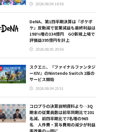
2026.08.04 16:56
DeNA、第1四半期決算は『ポケポ
ケ』反動減で営業減益も最終利益は
198%増の334億円 GO新規上場で
評価益395億円を計上
2026.08.05 20:56
スクエニ、『ファイナルファンタジ
ーXIV』のNintendo Switch 2版の
サービス開始
2026.08.04 23:51
コロプラの決算説明資料より…3Q
期末の従業員数は前年同期比で201
名減、前四半期比で7名増の965
名 人件費・賞与費用の減少が利益
率改善の一因に