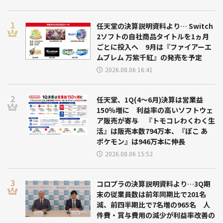
任天堂の決算説明資料より… Switch
2ソフトの自社商品タイトルを1ヵ月
ごとに投入へ 9月は『ファイアーエ
ムブレム 万紫千紅』の発売を予定
2026.08.06 16:41
任天堂、1Q(4～6月)決算は営業益
150％増に 利益率の高いソフトウェ
ア販売が寄与 『トモコレわくわく生
活』は販売本数794万本、『ぽこ あ
ポケモン』は946万本に伸長
2026.08.06 15:52
コロプラの決算説明資料より…3Q期
末の従業員数は前年同期比で201名
減、前四半期比で7名増の965名 人
件費・賞与費用の減少が利益率改善の