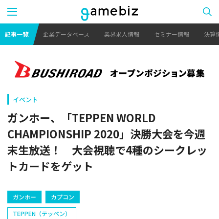
記事一覧
企業データベース
業界求人情報
セミナー情報
決算
イベント
ガンホー、「TEPPEN WORLD
CHAMPIONSHIP 2020」決勝大会を今週
末生放送！ 大会視聴で4種のシークレッ
トカードをゲット
ガンホー
カプコン
TEPPEN（テッペン）