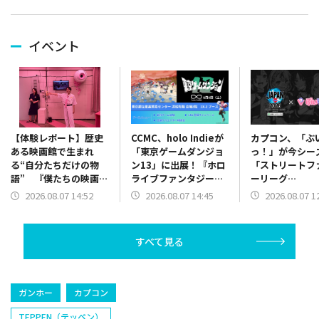
イベント
CCMC、holo Indieが
カプコン、「ぶ
【体験レポート】歴史
「東京ゲームダンジョ
っ！」が今シー
ある映画館で生まれ
ン13」に出展！『ホロ
「ストリートフ
る“自分たちだけの物
ライブファンタジーバ
ーリーグ
語” 『僕たちの映画
トル』を試遊展示
JAPAN2026
館』が挑む「選択」で
2026.08.07 14:45
2026.08.07 1
2026.08.07 14:52
援アンバサダー
はなく「対話」で紡ぐ
任！
世界線
すべて見る
ガンホー
カプコン
TEPPEN（テッペン）