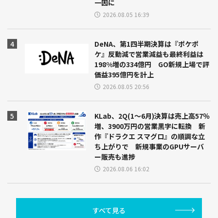
一因に
2026.08.05 16:39
DeNA、第1四半期決算は『ポケポ
ケ』反動減で営業減益も最終利益は
198%増の334億円 GO新規上場で評
価益395億円を計上
2026.08.05 20:56
KLab、2Q(1～6月)決算は売上高57％
増、3900万円の営業黒字に転換 新
作『ドラクエ スマグロ』の順調な立
ち上がりで 新規事業のGPUサーバ
ー販売も進捗
2026.08.06 16:02
すべて見る