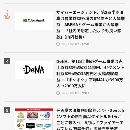
サイバーエージェント、第3四半期決
算は営業益38％増の674億円と大幅増
益 ABEMAとゲーム事業が大幅増
益 「社内で想定したよりも良い感
触」(山内社長)
2026.08.07 16:58
DeNA、第1四半期のゲーム事業は売
上収益33%減の121億円、セグメント
利益62%減の38億円と大幅減収減
益…『ポケポケ』平均MAUが3900万
人→2300万人に
2026.08.05 19:03
任天堂の決算説明資料より… Switch
2ソフトの自社商品タイトルを1ヵ月
ごとに投入へ 9月は『ファイアーエ
ムブレム 万紫千紅』の発売を予定