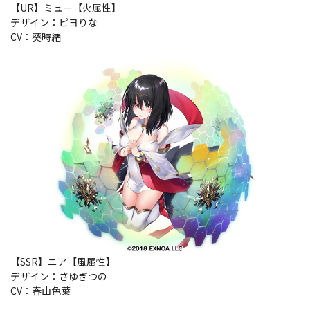
【UR】ミュー【火属性】
デザイン：ピヨりな
CV：葵時緒
【SSR】ニア【風属性】
デザイン：さゆぎつの
CV：春山色葉