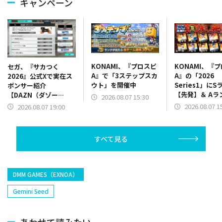
キャンペーン
KONAMI、『プロスピ
KONAMI、『
セガ、『サカつく
A』で「3ステップスカ
A』の「2026
2026』公式Xで実在ス
ウト」を開催中
Series1」にS
ポンサー紹介
【先発】＆ Aラ
【DAZN（ダゾー
2026.08.07 15:30
【野手】新登場
ン）】篇をポスト
2026.08.07 1
2026.08.07 19:00
リー(オリックス
ラー(中日)、奈
己(北海道日本ハ
すべて見る
塁手)、持丸泰輝
捕手)など
DMM GAMES（EXNOA）
Gemini Seed
あわせて読みたい