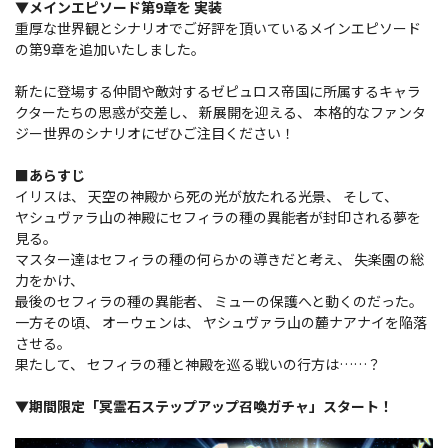
▼メインエピソード第9章を 実装
重厚な世界観とシナリオでご好評を頂いているメインエピソード
の第9章を追加いたしました。
新たに登場する仲間や敵対するゼピュロス帝国に所属するキャラ
クターたちの思惑が交差し、 新展開を迎える、 本格的なファンタ
ジー世界のシナリオにぜひご注目ください！
■あらすじ
イリスは、 天空の神殿から死の光が放たれる光景、 そして、
ヤシュヴァラ山の神殿にセフィラの種の異能者が封印される夢を
見る。
マスター達はセフィラの種の何らかの導きだと考え、 失楽園の総
力をかけ、
最後のセフィラの種の異能者、 ミューの保護へと動くのだった。
一方その頃、 オーウェンは、 ヤシュヴァラ山の麓ナアナイを陥落
させる。
果たして、 セフィラの種と神殿を巡る戦いの行方は……？
▼期間限定「冥霊石ステップアップ召喚ガチャ」スタート！