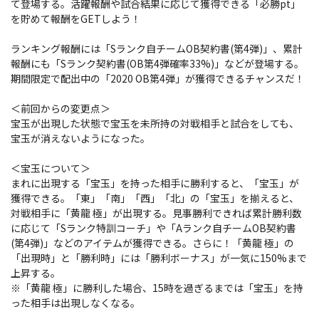
て登場する。活躍報酬や試合結果に応じて獲得できる「必勝pt」
を貯めて報酬をGETしよう！
ランキング報酬には「Sランク自チームOB契約書(第4弾)」、累計
報酬にも「Sランク契約書(OB第4弾確率33%)」などが登場する。
期間限定で配出中の「2020 OB第4弾」が獲得できるチャンスだ！
＜前回からの変更点＞
宝玉が出現した状態で宝玉を未所持の対戦相手と試合をしても、
宝玉が消えないようになった。
＜宝玉について＞
まれに出現する「宝玉」を持った相手に勝利すると、「宝玉」が
獲得できる。「東」「南」「西」「北」の「宝玉」を揃えると、
対戦相手に「黄龍 極」が出現する。見事勝利できれば累計勝利数
に応じて「Sランク特訓コーチ」や「Aランク自チームOB契約書
(第4弾)」などのアイテムが獲得できる。さらに！「黄龍 極」の
「出現時」と「勝利時」には「勝利ボーナス」が一気に150%まで
上昇する。
※「黄龍 極」に勝利した場合、15時を過ぎるまでは「宝玉」を持
った相手は出現しなくなる。