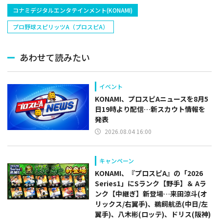
コナミデジタルエンタテインメント(KONAMI)
プロ野球スピリッツA（プロスピA）
あわせて読みたい
イベント
KONAMI、プロスピAニュースを8月5
日19時より配信…新スカウト情報を
発表
2026.08.04 16:00
キャンペーン
KONAMI、『プロスピA』の「2026
Series1」にSランク【野手】＆ Aラ
ンク【中継ぎ】新登場…来田涼斗(オ
リックス/右翼手)、鵜飼航丞(中日/左
翼手)、八木彬(ロッテ)、ドリス(阪神)