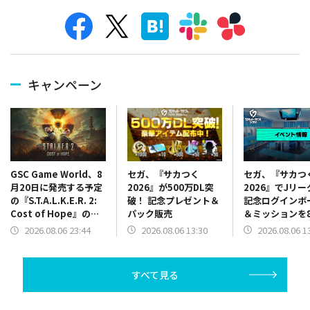
キャンペーン
セガ、『サカつく
セガ、『サカつ
GSC Game World、8
2026』が500万DL突
2026』でJリ
月20日に発売する予定
破！ 記念プレゼント＆
記念ログインボ
の『S.T.A.L.K.E.R. 2:
パック販売
＆ミッションを
Cost of Hope』のロ
13時より開催
ケーションを紹介する
2026.08.06 13:30
2026.08.06 1
2026.08.06 23:44
最新映像を公開
すべて見る