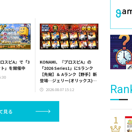
プロスピA』で「3
KONAMI、『プロスピA』の
ウト」を開催中
「2026 Series1」にSランク
【先発】＆ Aランク【野手】新
5:30
登場…ジェリー(オリックス)、
Ran
マラー(中日)、奈良間大己(北海
2026.08.07 15:12
道日本ハム/二塁手)、持丸泰輝
(広島/捕手)など
て見る