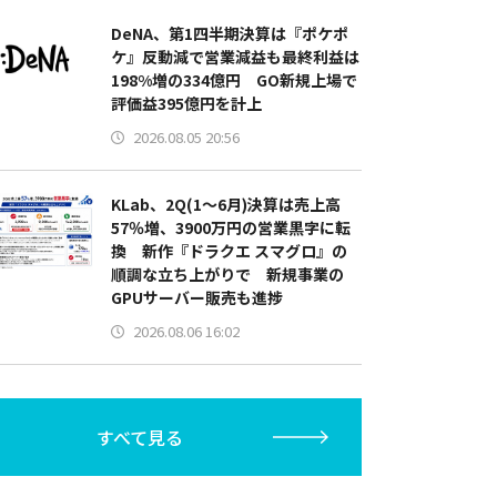
DeNA、第1四半期決算は『ポケポ
ケ』反動減で営業減益も最終利益は
198%増の334億円 GO新規上場で
評価益395億円を計上
2026.08.05 20:56
KLab、2Q(1～6月)決算は売上高
57％増、3900万円の営業黒字に転
換 新作『ドラクエ スマグロ』の
順調な立ち上がりで 新規事業の
GPUサーバー販売も進捗
2026.08.06 16:02
すべて見る