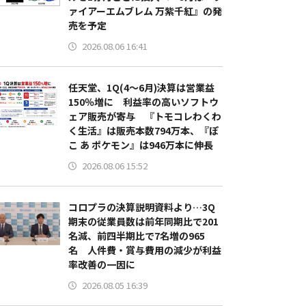
ァイアーエムブレム 万紫千紅』の発
売を予定
2026.08.06 16:41
任天堂、1Q(4～6月)決算は営業益
150％増に 利益率の高いソフトウ
ェア販売が寄与 『トモコレわくわ
く生活』は販売本数794万本、『ぽ
こ あ ポケモン』は946万本に伸長
2026.08.06 15:52
コロプラの決算説明資料より…3Q
期末の従業員数は前年同期比で201
名減、前四半期比で7名増の965
名 人件費・賞与費用の減少が利益
率改善の一因に
2026.08.05 16:39