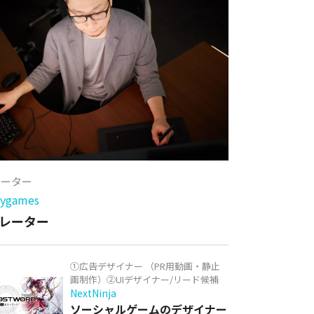
レーター
games
レーター
①広告デザイナー （PR用動画・静止
画制作）②UIデザイナー/リード候補
NextNinja
ソーシャルゲームのデザイナー