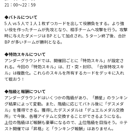
21：00～22：59
◆バトルについて
5 人 vs 5 人で 1 人 1 枚ずつカードを出して役勝負をする。より強
い役を作ったチームが先攻となり、相手チームへ攻撃を行う。攻撃
時に与えたダメージは BP として加点され、5 ターン終了後、合計
BP が多いチームが勝利となる。
◆特効スキルについて
アンダーグラウンドでは、開催回ごとに「特効スキル」が設定さ
れる。今回の「特効スキル」は、打・突・封印、「合体特攻スキ
ル」は複数化。これらのスキルを所有するカードをデッキに入れ
て戦おう！
◆階級と報酬について
アンダーグラウンドはいくつかの階級があり、「勝星」のランキン
グ結果によって変動。また、階級に応じてバトル後に「デスメダ
ル」を獲得できる。獲得したデスメダルは「デュエルメダル交換
所」で今後、各種アイテムと交換することができるようになる。
上位の階級ほど報酬も豪華になるので、上位階級を目指そう。※テ
スト開催では「昇格」と「ランキング報酬」はありません。