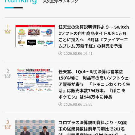
人気記事ランキング
任天堂の決算説明資料より… Switch
2ソフトの自社商品タイトルを1ヵ月
ごとに投入へ 9月は『ファイアーエ
ムブレム 万紫千紅』の発売を予定
2026.08.06 16:41
任天堂、1Q(4～6月)決算は営業益
150％増に 利益率の高いソフトウェ
ア販売が寄与 『トモコレわくわく生
活』は販売本数794万本、『ぽこ あ
ポケモン』は946万本に伸長
2026.08.06 15:52
コロプラの決算説明資料より…3Q期
末の従業員数は前年同期比で201名
減、前四半期比で7名増の965名 人