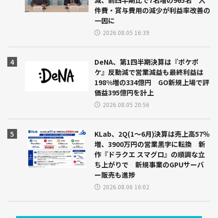
件費・賞与費用の減少が利益率改善の
一因に
2026.08.05 16:39
DeNA、第1四半期決算は『ポケポ
ケ』反動減で営業減益も最終利益は
198%増の334億円 GO新規上場で評
価益395億円を計上
2026.08.05 20:56
KLab、2Q(1～6月)決算は売上高57％
増、3900万円の営業黒字に転換 新
作『ドラクエ スマグロ』の順調な立
ち上がりで 新規事業のGPUサーバ
ー販売も進捗
2026.08.06 16:02