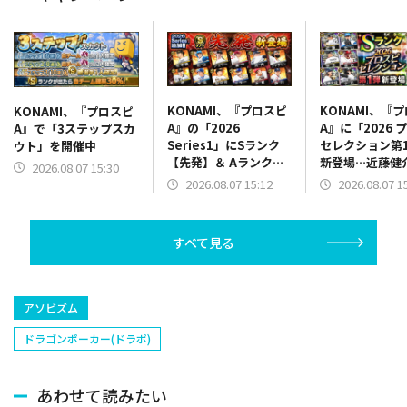
KONAMI、『プロスピ
KONAMI、『
KONAMI、『プロスピ
A』の「2026
A』に「2026 
A』で「3ステップスカ
Series1」にSランク
セレクション第
ウト」を開催中
【先発】＆ Aランク
新登場…近藤健
2026.08.07 15:30
【野手】新登場…ジェ
トバンク/右翼手
2026.08.07 15:12
2026.08.07 1
リー(オリックス)、マ
藤輝明(阪神/三
ラー(中日)、奈良間大
髙橋光成(西武/
己(北海道日本ハム/二
Ｒ．マルティネ
すべて見る
塁手)、持丸泰輝(広島/
人/抑え)など
捕手)など
アソビズム
ドラゴンポーカー(ドラポ)
あわせて読みたい